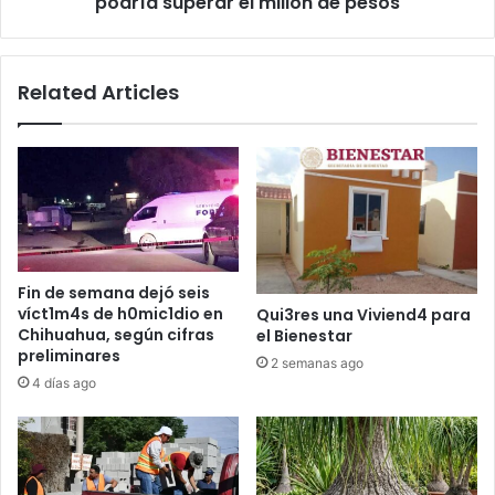
podría superar el millón de pesos
de
pesos
Related Articles
Fin de semana dejó seis
víct1m4s de h0mic1dio en
Qui3res una Viviend4 para
Chihuahua, según cifras
el Bienestar
preliminares
2 semanas ago
4 días ago