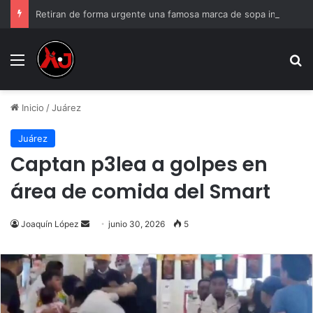
Retiran de forma urgente una famosa marca de sopa instantánea; podría causar reacciones mortales
Menu
B
Inicio
/
Juárez
Juárez
Captan p3lea a golpes en
área de comida del Smart
Send
Joaquín López
junio 30, 2026
5
an
email