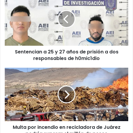
a
25
y
27
años
de
prisión
a
Sentencian a 25 y 27 años de prisión a dos
dos
responsables
responsables de h0mic1dio
de
h0mic1dio
Multa
por
incendio
en
recicladora
de
Juárez
podría
superar
Multa por incendio en recicladora de Juárez
el
millón