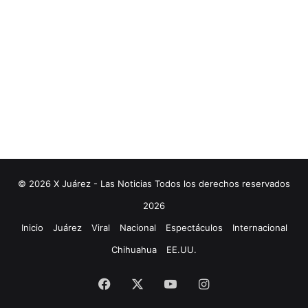
© 2026 X Juárez - Las Noticias Todos los derechos reservados
2026
Inicio
Juárez
Viral
Nacional
Espectáculos
Internacional
Chihuahua
EE.UU.
Facebook
X
YouTube
Instagram