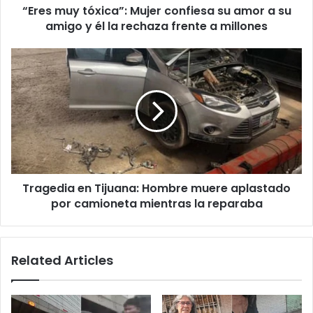
“Eres muy tóxica”: Mujer confiesa su amor a su
amigo
y
amigo y él la rechaza frente a millones
él
la
Tragedia
rechaza
en
frente
Tijuana:
a
Hombre
millones
muere
aplastado
por
camioneta
mientras
Tragedia en Tijuana: Hombre muere aplastado
la
reparaba
por camioneta mientras la reparaba
Related Articles