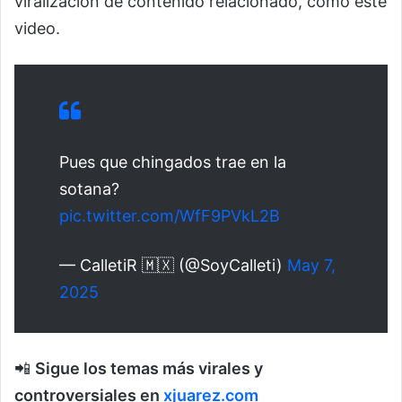
viralización de contenido relacionado, como este
video.
Pues que chingados trae en la
sotana?
pic.twitter.com/WfF9PVkL2B
— CalletiR 🇲🇽 (@SoyCalleti)
May 7,
2025
📲
Sigue los temas más virales y
controversiales en
xjuarez.com