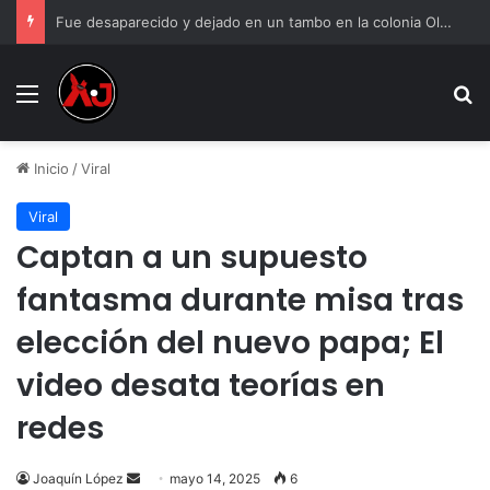
Fue desaparecido y dejado en un tambo en la colonia Olivia Espinoza
Menu
B
Inicio
/
Viral
Viral
Captan a un supuesto
fantasma durante misa tras
elección del nuevo papa; El
video desata teorías en
redes
Send
Joaquín López
mayo 14, 2025
6