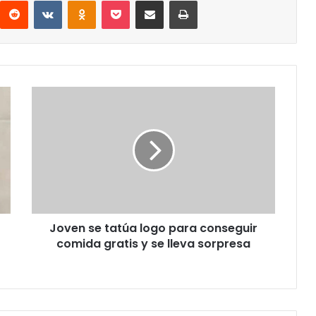
Joven
se
tatúa
logo
para
conseguir
comida
gratis
y
Joven se tatúa logo para conseguir
se
lleva
comida gratis y se lleva sorpresa
sorpresa