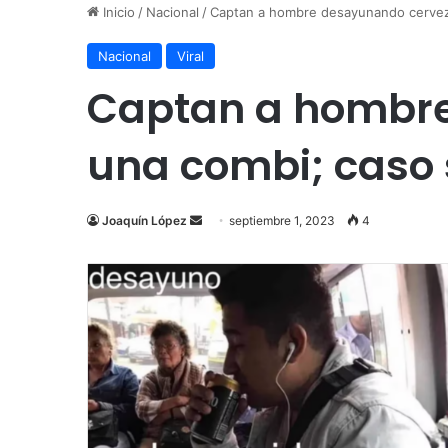
Inicio
/
Nacional
/
Captan a hombre desayunando cerveza
Nacional
Viral
Captan a hombre
una combi; caso s
Send
Joaquín López
septiembre 1, 2023
4
an
email