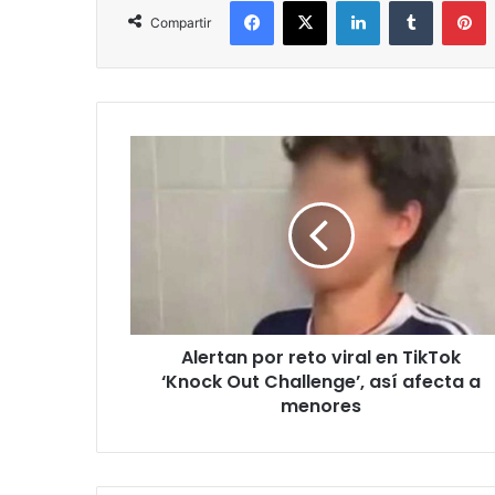
Compartir
Alertan
por
reto
viral
en
TikTok
‘Knock
Out
Challenge’,
Alertan por reto viral en TikTok
así
afecta
‘Knock Out Challenge’, así afecta a
a
menores
menores