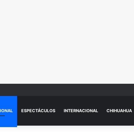
e, joven víctima de f3min1cid1o en academia militarizada, enfrentará ju
IONAL
ESPECTÁCULOS
INTERNACIONAL
CHIHUAHUA