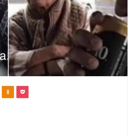
VKontakte
Odnoklassniki
Pocket