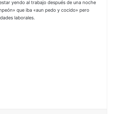
 estar yendo al trabajo después de una noche
ampeón» que iba «aun pedo y cocido» pero
idades laborales.
interest
Reddit
VKontakte
Odnoklassniki
Pocket
Share via Email
Print