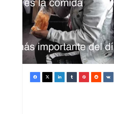
Facebook
X
LinkedIn
Tumblr
Pinterest
Reddit