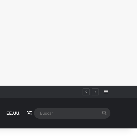
Sidebar
icio acusado de haberla v10lad0
Random Article
Buscar
EE.UU.