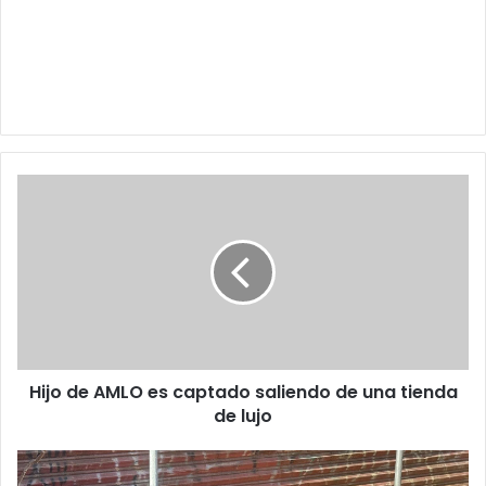
Hijo
de
AMLO
es
captado
saliendo
de
una
tienda
Hijo de AMLO es captado saliendo de una tienda
de
lujo
de lujo
Encuentran
cuerpo