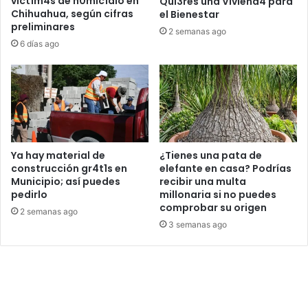
víct1m4s de h0mic1dio en
Qui3res una Viviend4 para
Chihuahua, según cifras
el Bienestar
preliminares
2 semanas ago
6 días ago
Ya hay material de
¿Tienes una pata de
construcción gr4t1s en
elefante en casa? Podrías
Municipio; así puedes
recibir una multa
pedirlo
millonaria si no puedes
comprobar su origen
2 semanas ago
3 semanas ago