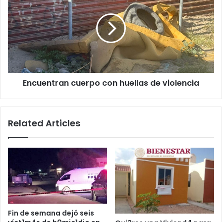
con
huellas
de
violencia
Encuentran cuerpo con huellas de violencia
Related Articles
Fin de semana dejó seis