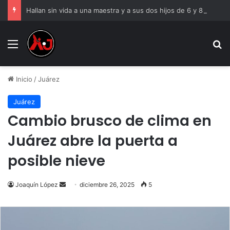
Hallan sin vida a una maestra y a sus dos hijos de 6 y 8 años
Menu
B
Inicio
/
Juárez
Juárez
Cambio brusco de clima en
Juárez abre la puerta a
posible nieve
Send
Joaquín López
diciembre 26, 2025
5
an
email