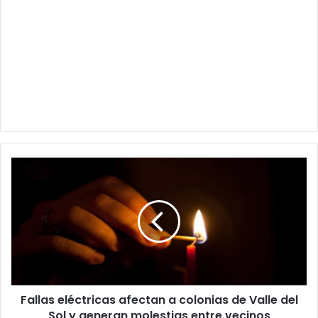
Fallas
eléctricas
afectan
a
colonias
de
Valle
del
Sol
Fallas eléctricas afectan a colonias de Valle del
y
generan
Sol y generan molestias entre vecinos