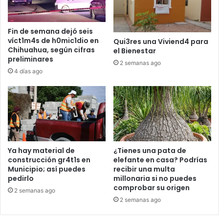
Fin de semana dejó seis
víct1m4s de h0mic1dio en
Qui3res una Viviend4 para
Chihuahua, según cifras
el Bienestar
preliminares
2 semanas ago
4 días ago
Ya hay material de
¿Tienes una pata de
construcción gr4t1s en
elefante en casa? Podrías
Municipio; así puedes
recibir una multa
pedirlo
millonaria si no puedes
comprobar su origen
2 semanas ago
2 semanas ago