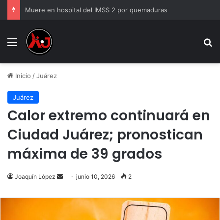
Muere en hospital del IMSS 2 por quemaduras
Menu
B
Inicio
/
Juárez
Juárez
Calor extremo continuará en
Ciudad Juárez; pronostican
máxima de 39 grados
Send
Joaquín López
junio 10, 2026
2
an
email