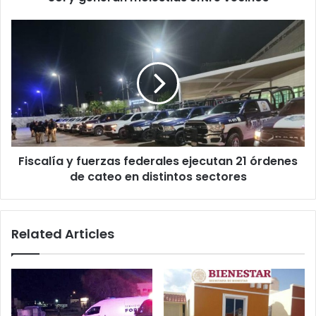
molestias
entre
Fiscalía
vecinos
y
fuerzas
federales
ejecutan
21
órdenes
de
cateo
Fiscalía y fuerzas federales ejecutan 21 órdenes
en
distintos
de cateo en distintos sectores
sectores
Related Articles