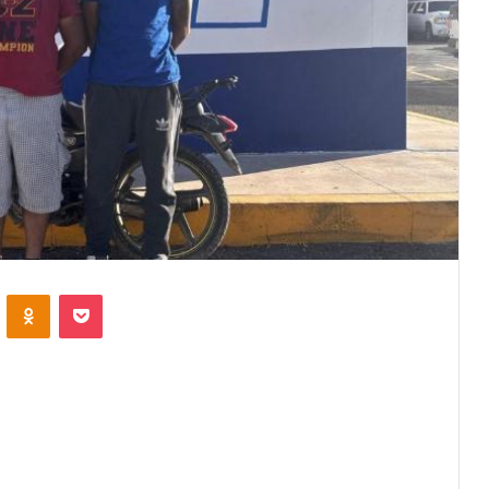
VKontakte
Odnoklassniki
Pocket