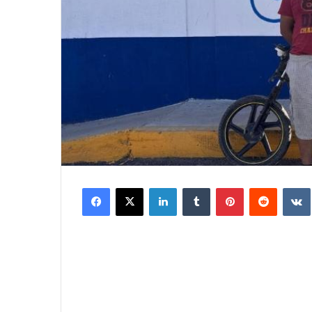
Facebook
X
LinkedIn
Tumblr
Pinterest
Reddit