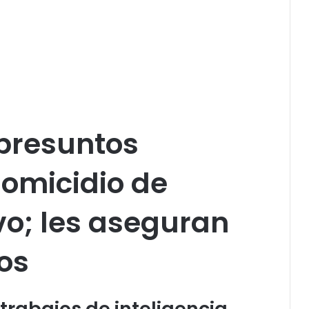
 presuntos
homicidio de
vo; les aseguran
os
trabajos de inteligencia