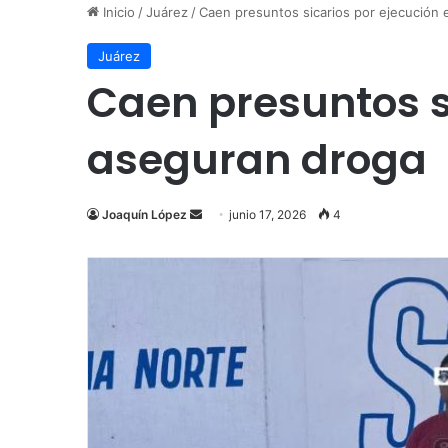
Inicio
/
Juárez
/
Caen presuntos sicarios por ejecución 
Juárez
Caen presuntos si
aseguran droga
Send
Joaquín López
junio 17, 2026
4
an
email