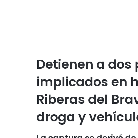
Detienen a dos
implicados en 
Riberas del Bra
droga y vehícul
La captura se derivó de 