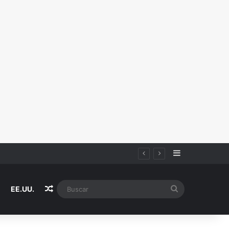
Sidebar
Random Article
Buscar
EE.UU.