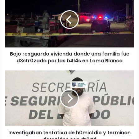
resguardo
vivienda
donde
una
familia
fue
d3str0zada
por
Bajo resguardo vivienda donde una familia fue
las
b4l4s
d3str0zada por las b4l4s en Loma Blanca
en
Loma
Investigaban
Blanca
tentativa
de
h0mic1dio
y
terminan
detenidos
con
dr0g4
Investigaban tentativa de h0mic1dio y terminan