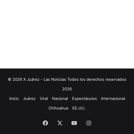
© 2026 X Juárez - Las Noticias Todos los derechos reservados
2026
Inicio
Juárez
Viral
Nacional
Espectáculos
Internacional
Chihuahua
EE.UU.
Facebook
X
YouTube
Instagram