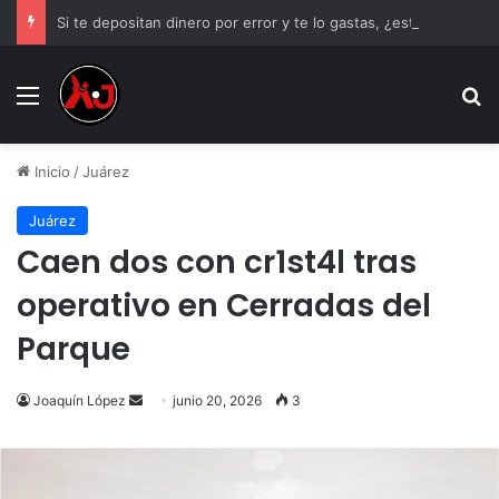
Si te depositan dinero por error y te lo gastas, ¿estás obligado a devolverlo?
Menu
B
Inicio
/
Juárez
Juárez
Caen dos con cr1st4l tras
operativo en Cerradas del
Parque
Send
Joaquín López
junio 20, 2026
3
an
email