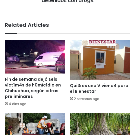
detenidos con dr0g4
Related Articles
Fin de semana dejó seis
víct1m4s de h0mic1dio en
Qui3res una Viviend4 para
Chihuahua, según cifras
el Bienestar
preliminares
2 semanas ago
4 días ago