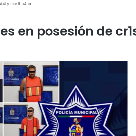
st4l y mar1hu4na
s en posesión de cr1