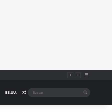
Sidebar
iza
Random Article
Buscar
EE.UU.