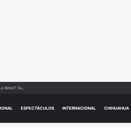
La Beba’? Su reacción en vivo tras la mu3rt3 de César Gastélum se viral
IONAL
ESPECTÁCULOS
INTERNACIONAL
CHIHUAHUA