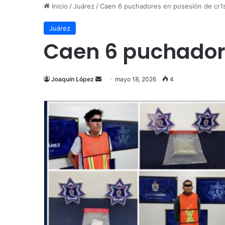
Inicio
/
Juárez
/
Caen 6 puchadores en posesión de cr1
Juárez
Caen 6 puchadore
Send
Joaquín López
mayo 18, 2026
4
an
email