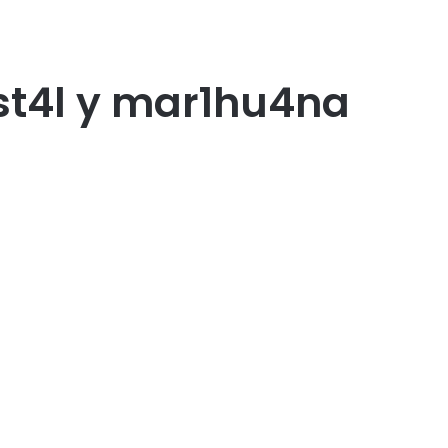
st4l y mar1hu4na