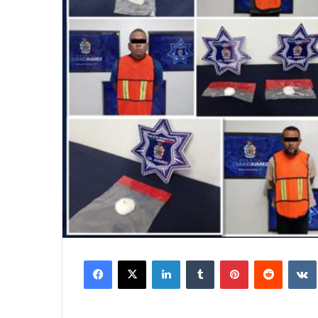
Facebook
X
LinkedIn
Tumblr
Pinterest
Reddit