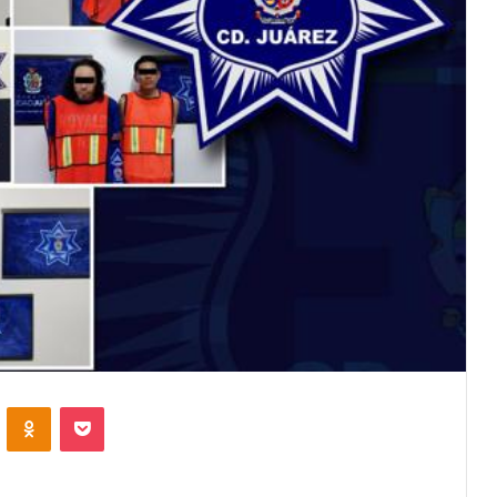
VKontakte
Odnoklassniki
Pocket