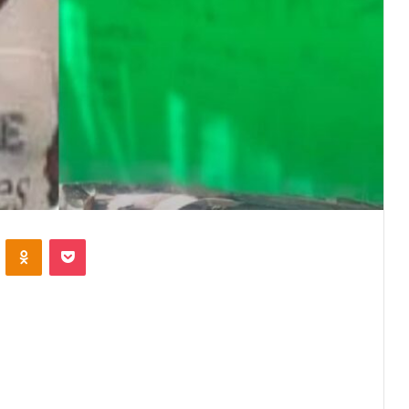
VKontakte
Odnoklassniki
Pocket