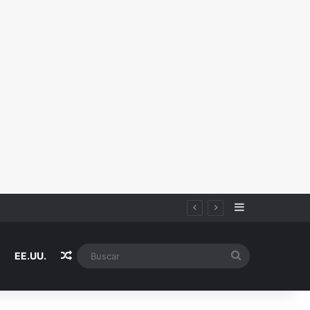
Sidebar
Random Article
Buscar
EE.UU.