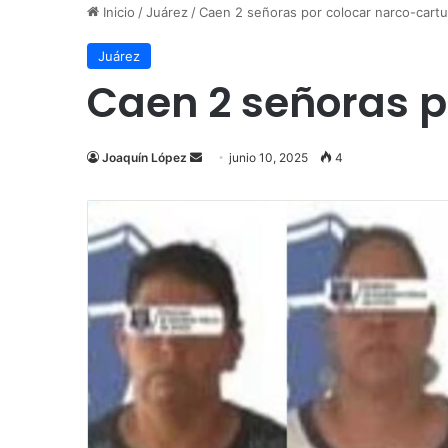
Inicio
/
Juárez
/
Caen 2 señoras por colocar narco-cartu
Juárez
Caen 2 señoras p
Send
Joaquín López
junio 10, 2025
4
an
email