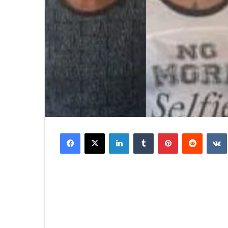
Facebook
X
LinkedIn
Tumblr
Pinterest
Reddit