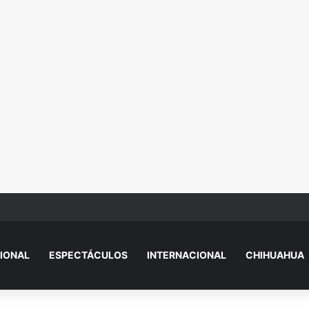
 que apuntan a la relación entre Valeria Márquez y el hijo de “El R1”
IONAL
ESPECTÁCULOS
INTERNACIONAL
CHIHUAHUA