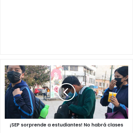
¡SEP
sorprende
a
estudiantes!
No
habrá
clases
¡SEP sorprende a estudiantes! No habrá clases