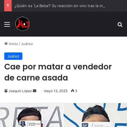
¿Quién es ‘La Beba’? Su reacción en vivo tras la mu3rt3 de César Gastélum se viraliza
Menu
B
Inicio
/
Juárez
Juárez
Cae por matar a vendedor
de carne asada
Send
Joaquín López
mayo 13, 2025
3
an
email