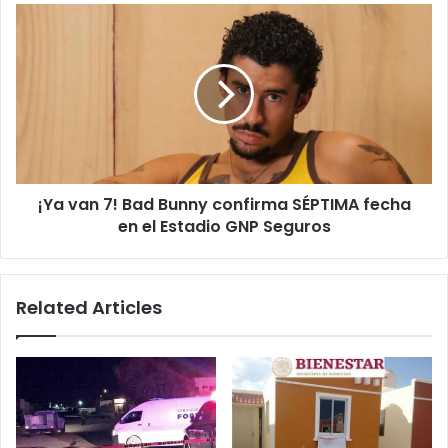
¡Ya
van
7!
Bad
Bunny
confirma
SÉPTIMA
fecha
en
¡Ya van 7! Bad Bunny confirma SÉPTIMA fecha
el
Estadio
en el Estadio GNP Seguros
GNP
Seguros
Related Articles