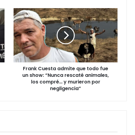
Frank
Cuesta
admite
que
todo
fue
un
show:
“Nunca
Frank Cuesta admite que todo fue
rescaté
animales,
un show: “Nunca rescaté animales,
los
los compré… y murieron por
compré…
negligencia”
y
murieron
por
negligencia”