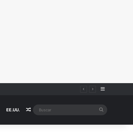
Sidebar
Random Article
Buscar
EE.UU.