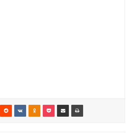
interest
Reddit
VKontakte
Odnoklassniki
Pocket
Share via Email
Print