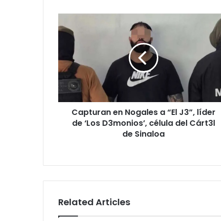
Capturan
en
Nogales
a
“El
J3”,
líder
de
‘Los
Capturan en Nogales a “El J3”, líder
D3monios’,
célula
de ‘Los D3monios’, célula del Cárt3l
del
de Sinaloa
Cárt3l
de
Sinaloa
Related Articles