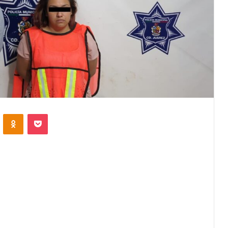
VKontakte
Odnoklassniki
Pocket