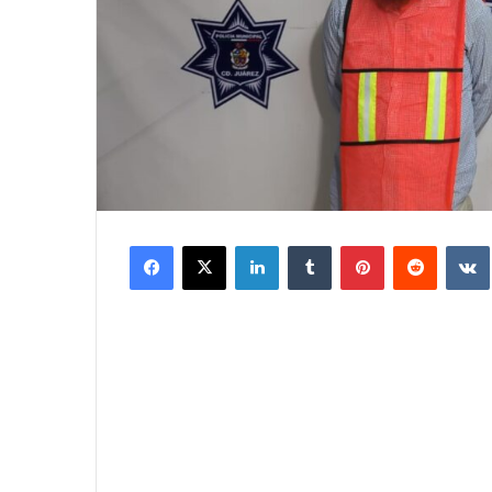
Facebook
X
LinkedIn
Tumblr
Pinterest
Reddit