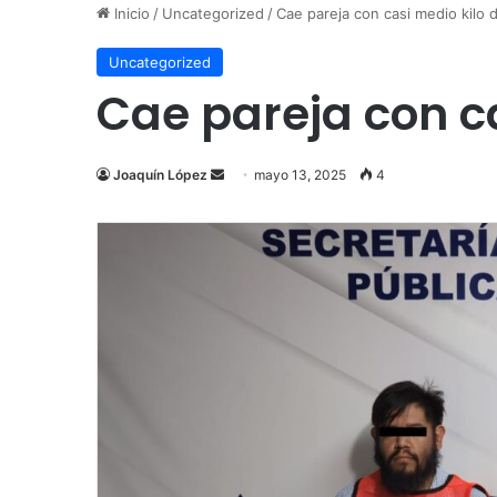
Inicio
/
Uncategorized
/
Cae pareja con casi medio kilo d
Uncategorized
Cae pareja con ca
Send
Joaquín López
mayo 13, 2025
4
an
email