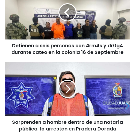
seis
personas
con
4rm4s
y
dr0g4
durante
Detienen a seis personas con 4rm4s y dr0g4
cateo
en
durante cateo en la colonia 16 de Septiembre
la
colonia
Sorprenden
16
a
de
hombre
Septiembre
dentro
de
una
notaría
pública;
lo
Sorprenden a hombre dentro de una notaría
arrestan
en
pública; lo arrestan en Pradera Dorada
Pradera