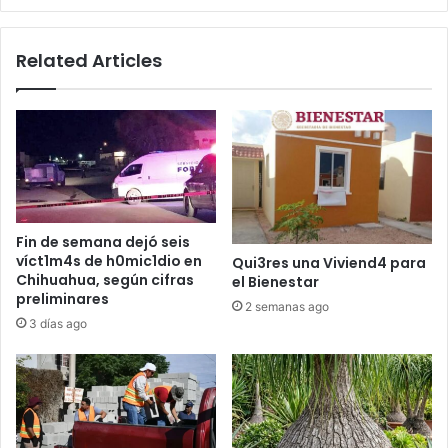
Dorada
Related Articles
Fin de semana dejó seis
víct1m4s de h0mic1dio en
Qui3res una Viviend4 para
Chihuahua, según cifras
el Bienestar
preliminares
2 semanas ago
3 días ago