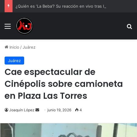
¿Quién es ‘La Beba’? Su reacción en vivo tras la mu3rt3 de César Gastélum se viraliza
Menu
B
Inicio
/
Juárez
Juárez
Cae espectacular de
Cinépolis sobre camioneta
en Plaza Las Torres
Send
Joaquín López
junio 19, 2026
4
an
email