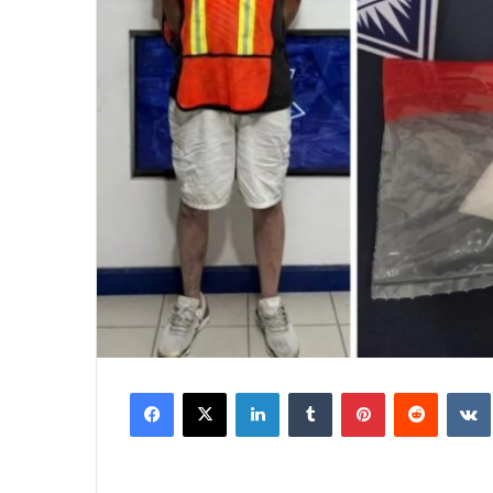
Facebook
X
LinkedIn
Tumblr
Pinterest
Reddit