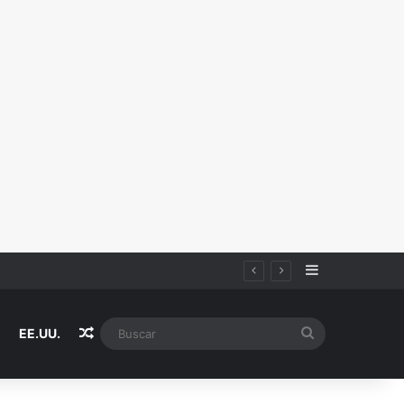
Sidebar
Random Article
Buscar
EE.UU.