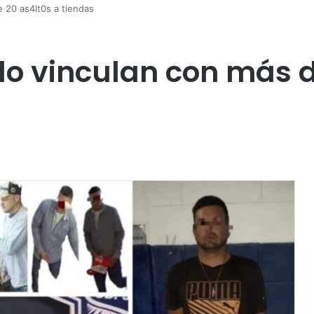
e 20 as4lt0s a tiendas
 lo vinculan con más 