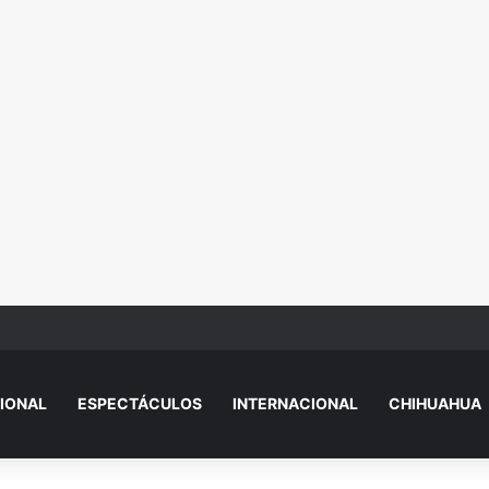
r.dazado y eje.cutado en Camino Real
IONAL
ESPECTÁCULOS
INTERNACIONAL
CHIHUAHUA