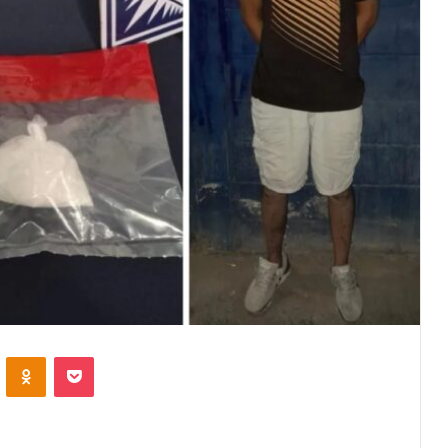
VKontakte
Odnoklassniki
Pocket