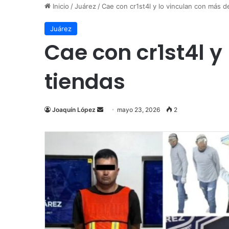
Inicio
/
Juárez
/
Cae con cr1st4l y lo vinculan con más d
Juárez
Cae con cr1st4l y
tiendas
Send
Joaquín López
mayo 23, 2026
2
an
email