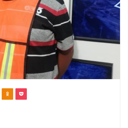
VKontakte
Odnoklassniki
Pocket