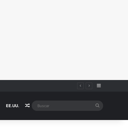
Sidebar
Random Article
Buscar
EE.UU.