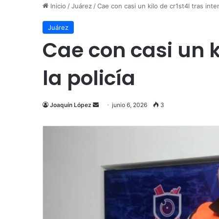
Inicio
/
Juárez
/
Cae con casi un kilo de cr1st4l tras inte
Juárez
Cae con casi un k
la policía
Send
Joaquín López
junio 6, 2026
3
an
email