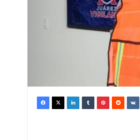
Facebook
X
LinkedIn
Tumblr
Pinterest
Reddit