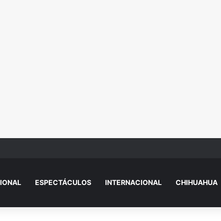
r cerca de Camino Real
IONAL
ESPECTÁCULOS
INTERNACIONAL
CHIHUAHUA