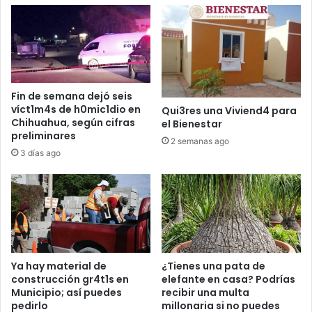
Fin de semana dejó seis
víct1m4s de h0mic1dio en
Qui3res una Viviend4 para
Chihuahua, según cifras
el Bienestar
preliminares
2 semanas ago
3 días ago
Ya hay material de
¿Tienes una pata de
construcción gr4t1s en
elefante en casa? Podrías
Municipio; así puedes
recibir una multa
pedirlo
millonaria si no puedes