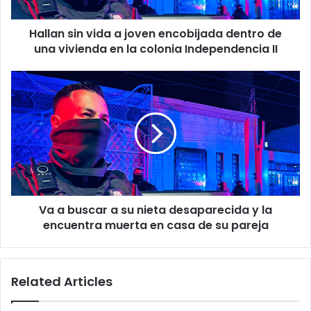
de
una
Hallan sin vida a joven encobijada dentro de
vivienda
en
una vivienda en la colonia Independencia II
la
colonia
Va
Independencia
a
II
buscar
a
su
nieta
desaparecida
y
la
Va a buscar a su nieta desaparecida y la
encuentra
muerta
encuentra muerta en casa de su pareja
en
casa
de
Related Articles
su
pareja