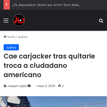
¿Te depositaron dinero por error? Esto debes hacer antes de tocarlo
Menu
B
Inicio
/
Juárez
Juárez
Cae carjacker tras quitarle
troca a ciudadano
americano
Send
Joaquín López
mayo 2, 2025
3
an
email