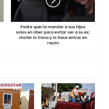
sus
hijos
solos
en
Uber
Padre quería mandar a sus hijos
para
evitar
solos en Uber para evitar ver a su ex;
ver
chofer lo frena y lo hace entrar en
a
razón
su
ex;
chofer
lo
frena
y
lo
hace
entrar
en
razón