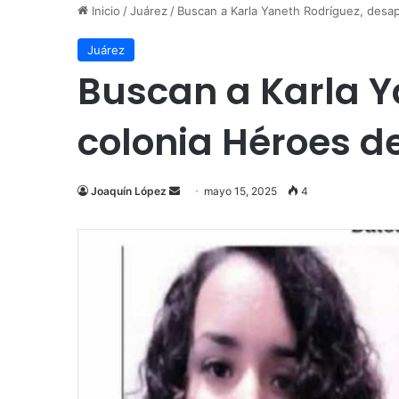
Inicio
/
Juárez
/
Buscan a Karla Yaneth Rodríguez, desap
Juárez
Buscan a Karla Y
colonia Héroes de
Send
Joaquín López
mayo 15, 2025
4
an
email