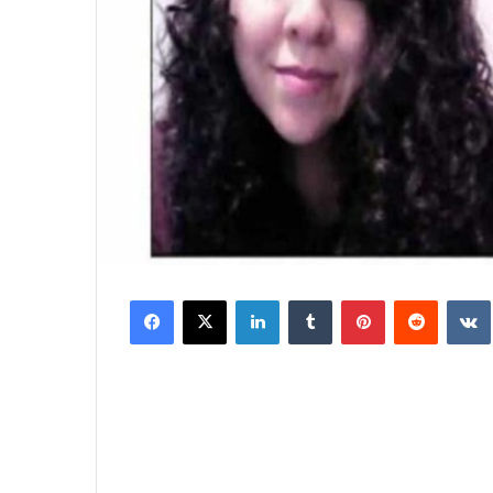
Facebook
X
LinkedIn
Tumblr
Pinterest
Reddit