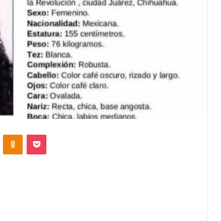
VKontakte
Odnoklassniki
Pocket