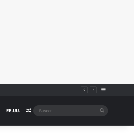
Sidebar
Random Article
Buscar
EE.UU.