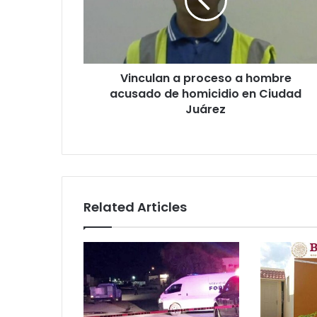
hombre
acusado
de
homicidio
en
Vinculan a proceso a hombre
Ciudad
Juárez
acusado de homicidio en Ciudad
Juárez
Related Articles