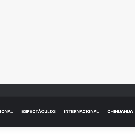
mujer en el Santa Fe y presuntamente se burló; la exhibieron asustada
IONAL
ESPECTÁCULOS
INTERNACIONAL
CHIHUAHUA