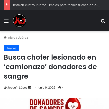
Instalan cuatro Puntos Limpios para recibir tiliches en colonias
Menu
B
Inicio
/
Juárez
Juárez
Busca chofer lesionado en
‘camionazo’ donadores de
sangre
Send
Joaquín López
junio 9, 2026
4
an
email