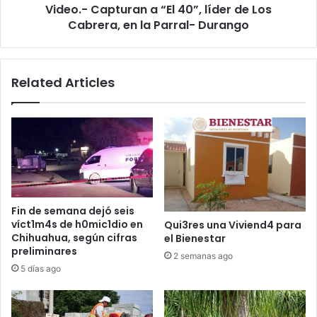
Video.- Capturan a “El 40”, líder de Los
en
la
Cabrera, en la Parral- Durango
Parral-
Durango
Related Articles
Fin de semana dejó seis
víct1m4s de h0mic1dio en
Qui3res una Viviend4 para
Chihuahua, según cifras
el Bienestar
preliminares
2 semanas ago
5 días ago