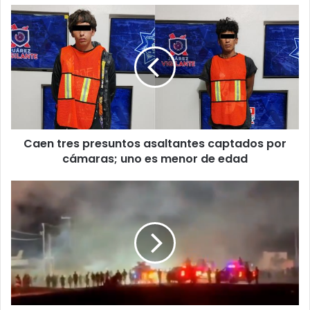
Caen
tres
presuntos
asaltantes
captados
por
cámaras;
uno
es
Caen tres presuntos asaltantes captados por
menor
de
cámaras; uno es menor de edad
edad
Video.-
Capturan
a
“El
40”,
líder
de
Los
Cabrera,