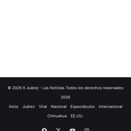
© 2026 X Juárez - Las Noticias Todos los derechos reservados
2026
Inicio
Juárez
Viral
Nacional
Espectáculos
Internacional
Chihuahua
EE.UU.
Facebook
X
YouTube
Instagram