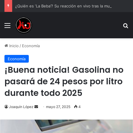
¿Quién es ‘La Beba’? Su reacción en vivo tras la mu3rt3 de César Gastélum se viraliza
Menu
B
Inicio
/
Economía
Economía
¡Buena noticia! Gasolina no
pasará de 24 pesos por litro
durante todo 2025
Send
Joaquín López
mayo 27, 2025
4
an
email