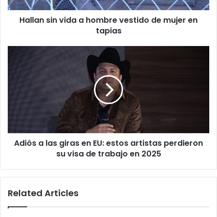
en
Hallan sin vida a hombre vestido de mujer en
tapias
tapias
Adiós
a
las
giras
en
EU:
estos
artistas
perdieron
Adiós a las giras en EU: estos artistas perdieron
su
visa
su visa de trabajo en 2025
de
trabajo
en
Related Articles
2025