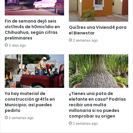
Fin de semana dejó seis
víct1m4s de h0mic1dio en
Qui3res una Viviend4 para
Chihuahua, según cifras
el Bienestar
preliminares
2 semanas ago
3 días ago
Ya hay material de
¿Tienes una pata de
construcción gr4t1s en
elefante en casa? Podrías
Municipio; así puedes
recibir una multa
pedirlo
millonaria si no puedes
comprobar su origen
2 semanas ago
2 semanas ago