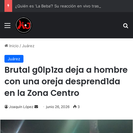
¿Quién es ‘La Beba’? Su reacción en vivo tras la mu3rt3 de César Gastélum se viraliza
Menu
B
Inicio
/
Juárez
Juárez
Brutal g0lp1za deja a hombre
con una oreja desprend1da
en la Zona Centro
Send
Joaquín López
junio 26, 2026
3
an
email