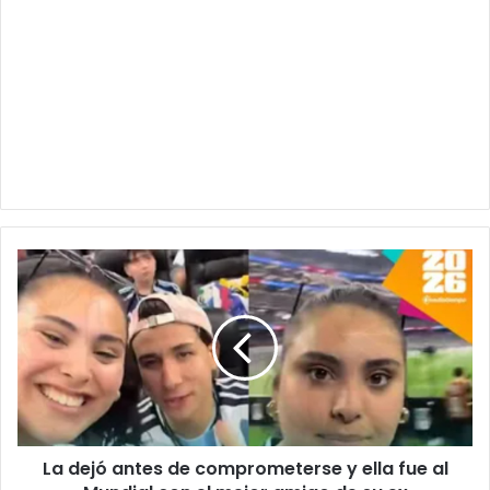
La
dejó
antes
de
comprometerse
y
ella
fue
al
La dejó antes de comprometerse y ella fue al
Mundial
con