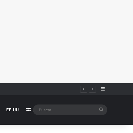
Sidebar
Random Article
Buscar
EE.UU.