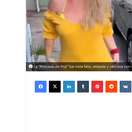
La “Princesa del Pop” fue vista feliz, relajada y cercana con
Facebook
X
LinkedIn
Tumblr
Pinterest
Reddit