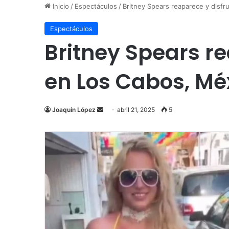
Inicio
/
Espectáculos
/
Britney Spears reaparece y disf
Espectáculos
Britney Spears r
en Los Cabos, Mé
Send
Joaquín López
abril 21, 2025
5
an
email