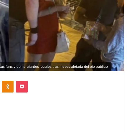
 sus fans y comerciantes locales tras meses alejada del ojo público
VKontakte
Odnoklassniki
Pocket