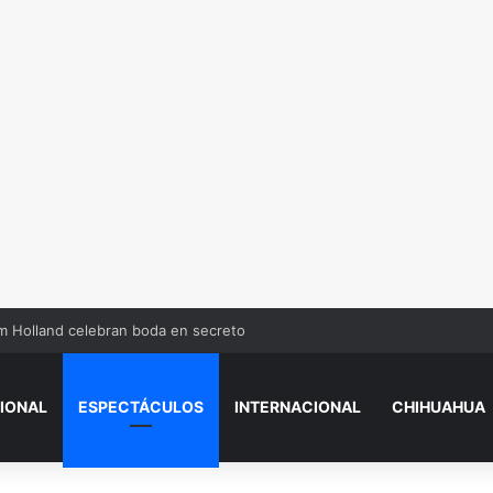
m Holland celebran boda en secreto
IONAL
ESPECTÁCULOS
INTERNACIONAL
CHIHUAHUA