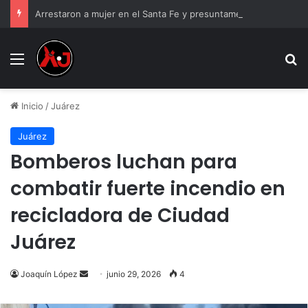
Arrestaron a mujer en el Santa Fe y presuntamente se burló; la exhibieron asustada
Menu
B
Inicio
/
Juárez
Juárez
Bomberos luchan para
combatir fuerte incendio en
recicladora de Ciudad
Juárez
Send
Joaquín López
junio 29, 2026
4
an
email