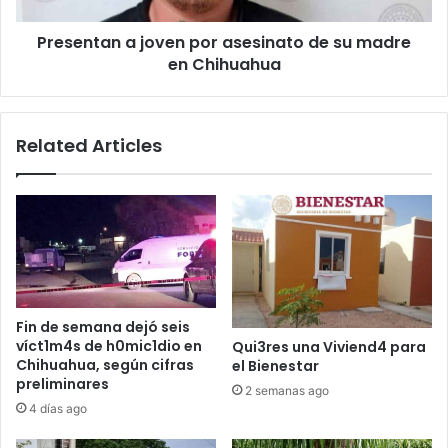
en
Presentan a joven por asesinato de su madre
Chihuahua
en Chihuahua
Related Articles
Fin de semana dejó seis
víct1m4s de h0mic1dio en
Qui3res una Viviend4 para
Chihuahua, según cifras
el Bienestar
preliminares
2 semanas ago
4 días ago