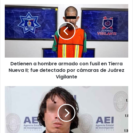
Detienen
a
hombre
armado
con
fusil
en
Tierra
Nueva
Detienen a hombre armado con fusil en Tierra
II;
fue
Nueva II; fue detectado por cámaras de Juárez
detectado
Vigilante
por
cámaras
Presentan
de
a
Juárez
joven
Vigilante
por
asesinato
de
su
madre