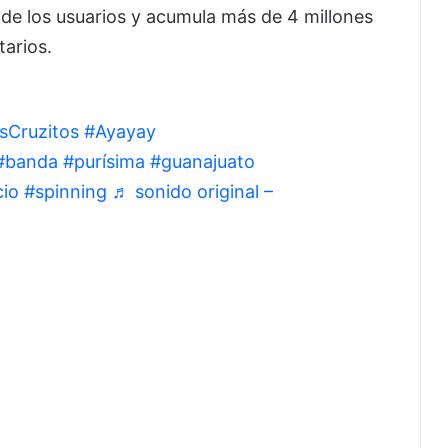
 de los usuarios y acumula más de 4 millones
arios.
iente si dan ganas de hacer
sCruzitos
#Ayayay
#banda
#purísima
#guanajuato
cio
#spinning
♬ sonido original –