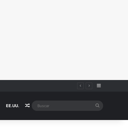
Sidebar
Random Article
Buscar
EE.UU.