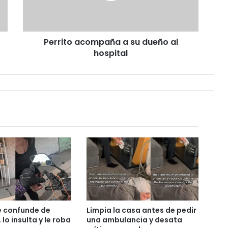
hospital
Perrito acompaña a su dueño al
hospital
e confunde de
Limpia la casa antes de pedir
 lo insulta y le roba
una ambulancia y desata