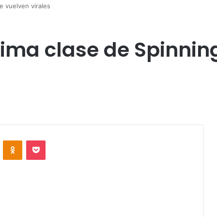
e vuelven virales
ima clase de Spinning
VKontakte
Odnoklassniki
Pocket