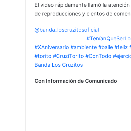
El video rápidamente llamó la atención
de reproducciones y cientos de coment
@banda_loscruzitosoficial
Con este amb
ejercicio!! 😅🖖🏻🚴🏻‍♀️
#TeníanQueSerLo
#XAniversario
#ambiente
#baile
#feliz
#torito
#CruziTorito
#ConTodo
#ejerci
Banda Los Cruzitos
Con Información de Comunicado