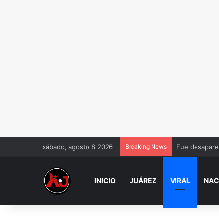
sábado, agosto 8 2026
Breaking News
Fue desaparec
INICIO
JUÁREZ
VIRAL
NAC