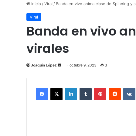
Inicio
/
Viral
/
Banda en vivo anima clase de Spinning y s
Viral
Banda en vivo an
virales
Send
Joaquín López
octubre 9, 2023
3
an
email
Facebook
X
LinkedIn
Tumblr
Pinterest
Reddit