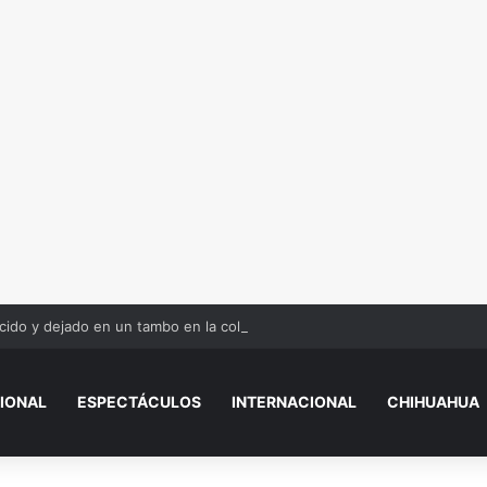
ido y dejado en un tambo en la colonia Olivia Espinoza
IONAL
ESPECTÁCULOS
INTERNACIONAL
CHIHUAHUA