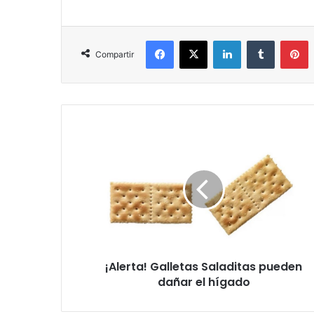
Facebook
X
LinkedIn
Tumblr
P
Compartir
¡Alerta!
Galletas
Saladitas
pueden
dañar
el
hígado
¡Alerta! Galletas Saladitas pueden
dañar el hígado