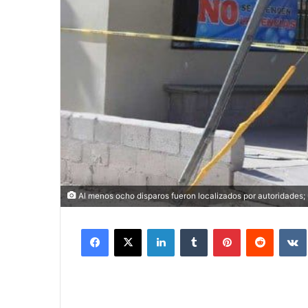
Al menos ocho disparos fueron localizados por autoridades; 
Facebook
X
LinkedIn
Tumblr
Pinterest
Reddit