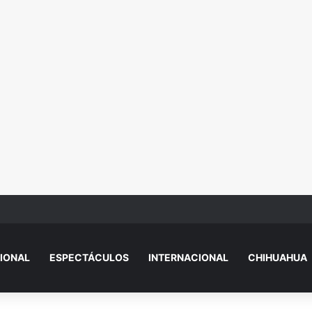
essi, papá de Lionel Messi, a los 68 años
IONAL
ESPECTÁCULOS
INTERNACIONAL
CHIHUAHUA