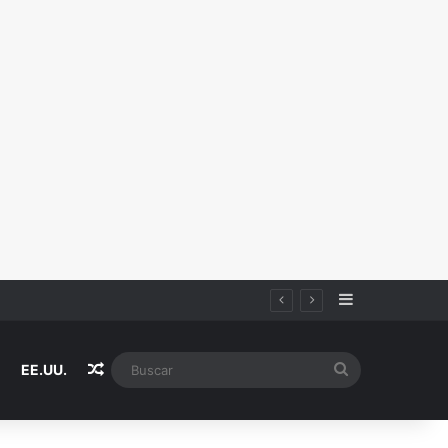
Sidebar
Random Article
Buscar
EE.UU.