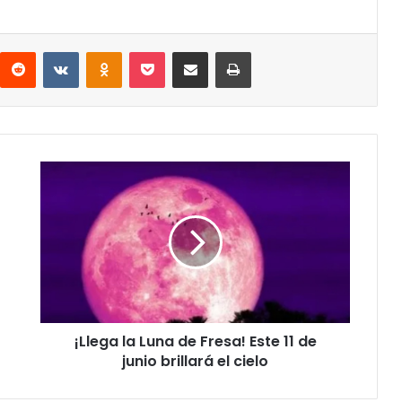
interest
Reddit
VKontakte
Odnoklassniki
Pocket
Share via Email
Print
¡Llega
la
Luna
de
Fresa!
Este
11
de
junio
¡Llega la Luna de Fresa! Este 11 de
brillará
el
junio brillará el cielo
cielo