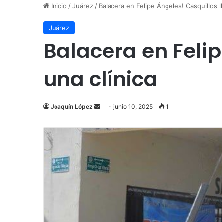
Inicio
/
Juárez
/
Balacera en Felipe Ángeles! Casquillos l
Juárez
Balacera en Feli
una clínica
Send
Joaquín López
junio 10, 2025
1
an
email