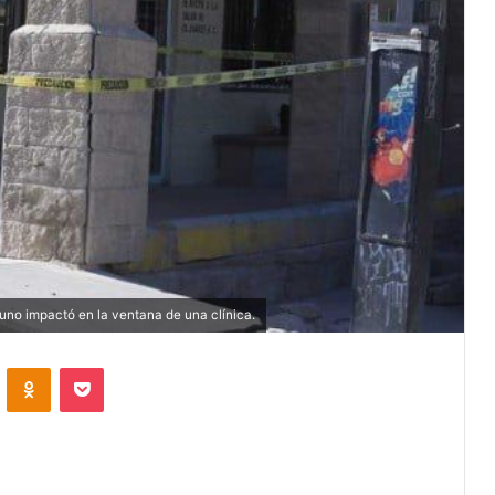
uno impactó en la ventana de una clínica.
VKontakte
Odnoklassniki
Pocket