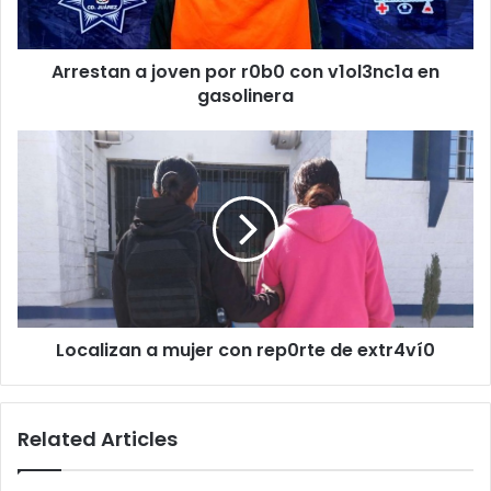
en
gasolinera
Arrestan a joven por r0b0 con v1ol3nc1a en
gasolinera
Localizan
a
mujer
con
rep0rte
de
extr4ví0
Localizan a mujer con rep0rte de extr4ví0
Related Articles