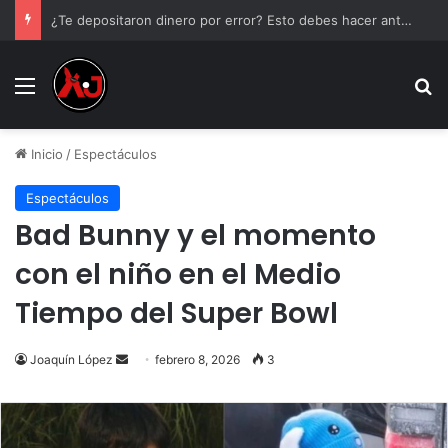
¿Te depositaron dinero por error? Esto debes hacer antes de tocarlo
Menu
B
Inicio
/
Espectáculos
Espectáculos
Bad Bunny y el momento
con el niño en el Medio
Tiempo del Super Bowl
Send
Joaquín López
febrero 8, 2026
3
an
email