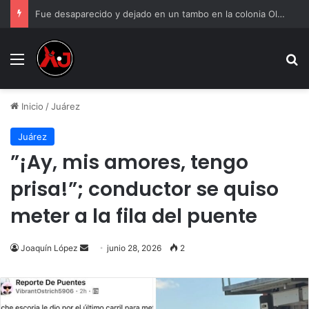
Fue desaparecido y dejado en un tambo en la colonia Olivia Espinoza
Menu
B
Inicio
/
Juárez
Juárez
”¡Ay, mis amores, tengo
prisa!”; conductor se quiso
meter a la fila del puente
Send
Joaquín López
junio 28, 2026
2
an
email