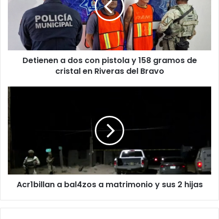
pistola
y
158
gramos
de
Detienen a dos con pistola y 158 gramos de
cristal
en
cristal en Riveras del Bravo
Riveras
del
Acr1billan
Bravo
a
bal4zos
a
matrimonio
y
sus
2
hijas
Acr1billan a bal4zos a matrimonio y sus 2 hijas