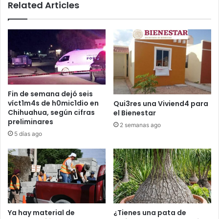
Related Articles
Fin de semana dejó seis
víct1m4s de h0mic1dio en
Qui3res una Viviend4 para
Chihuahua, según cifras
el Bienestar
preliminares
2 semanas ago
5 días ago
Ya hay material de
¿Tienes una pata de