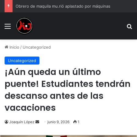
Obrero de maquila mu.rió aplastado por máquinas
Menu
B
Inicio
/
Uncategorized
Uncategorized
¡Aún queda un último
puente! Estudiantes tendrán
descanso antes de las
vacaciones
Send
Joaquín López
junio 9, 2026
1
an
email