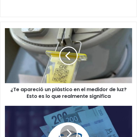
¿Te
apareció
un
plástico
en
el
medidor
de
luz?
¿Te apareció un plástico en el medidor de luz?
Esto
es
Esto es lo que realmente significa
lo
que
Buró
realmente
de
significa
Crédito
eliminará
algunas