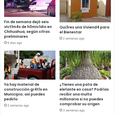
Fin de semana dejó seis
víct1m4s de h0mic1dio en
Qui3res una Viviend4 para
Chihuahua, según cifras
el Bienestar
preliminares
2 semanas ago
6 días ago
Ya hay material de
¿Tienes una pata de
construcción gr4t1s en
elefante en casa? Podrías
Municipio; así puedes
recibir una multa
pedirlo
millonaria si no puedes
comprobar su origen
2 semanas ago
3 semanas ago