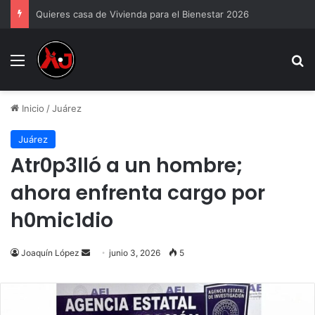
Quieres casa de Vivienda para el Bienestar 2026
Menu
B
Inicio
/
Juárez
Juárez
Atr0p3lló a un hombre;
ahora enfrenta cargo por
h0mic1dio
Send
Joaquín López
junio 3, 2026
5
an
email