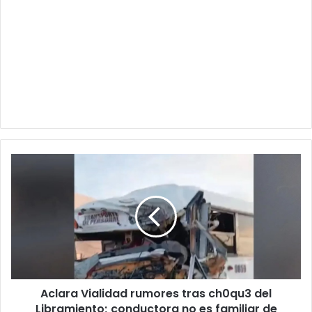
Aclara
Vialidad
rumores
tras
ch0qu3
del
Libramiento;
conductora
no
Aclara Vialidad rumores tras ch0qu3 del
es
familiar
Libramiento; conductora no es familiar de