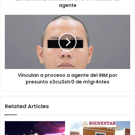
de
agente
agente
Vinculan
a
proceso
a
agente
del
INM
por
presunto
Vinculan a proceso a agente del INM por
s3cu3str0
de
presunto s3cu3str0 de m1gr4ntes
m1gr4ntes
Related Articles