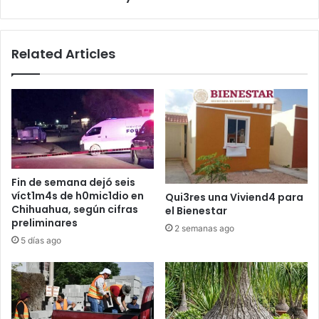
y
un
adulto
Related Articles
mayor
sobreviven
Fin de semana dejó seis
víct1m4s de h0mic1dio en
Qui3res una Viviend4 para
Chihuahua, según cifras
el Bienestar
preliminares
2 semanas ago
5 días ago