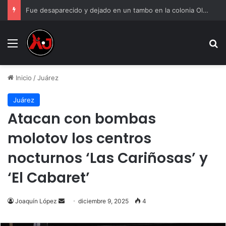
Fue desaparecido y dejado en un tambo en la colonia Olivia Espinoza
Menu
B
Inicio
/
Juárez
Juárez
Atacan con bombas
molotov los centros
nocturnos ‘Las Cariñosas’ y
‘El Cabaret’
Send
Joaquín López
diciembre 9, 2025
4
an
email