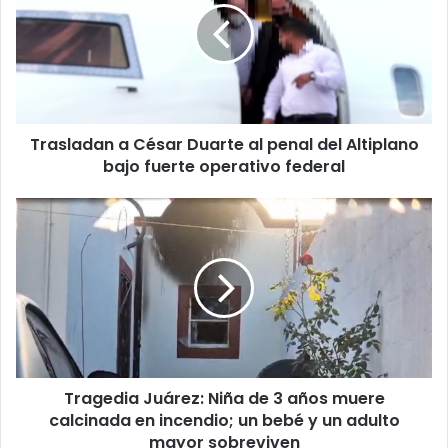
Duarte
al
penal
del
Altiplano
bajo
Trasladan a César Duarte al penal del Altiplano
fuerte
operativo
bajo fuerte operativo federal
federal
Tragedia
Juárez:
Niña
de
3
años
muere
calcinada
en
Tragedia Juárez: Niña de 3 años muere
incendio;
un
calcinada en incendio; un bebé y un adulto
bebé
mayor sobreviven