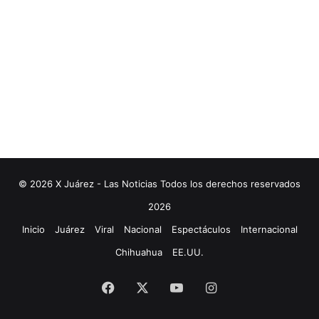
© 2026 X Juárez - Las Noticias Todos los derechos reservados
2026
Inicio
Juárez
Viral
Nacional
Espectáculos
Internacional
Chihuahua
EE.UU.
Facebook
X
YouTube
Instagram