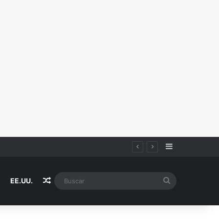
Sidebar
Random Article
Buscar
EE.UU.