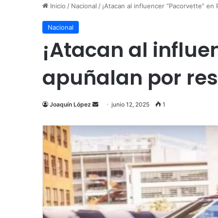
Inicio
/
Nacional
/
¡Atacan al influencer “Pacorvette” en 
Nacional
¡Atacan al influe
apuñalan por resi
Send
Joaquín López
junio 12, 2025
1
an
email