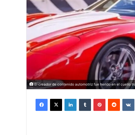
El creador de contenido automotriz fue herido en el cuello tra
Facebook
X
LinkedIn
Tumblr
Pinterest
Reddit