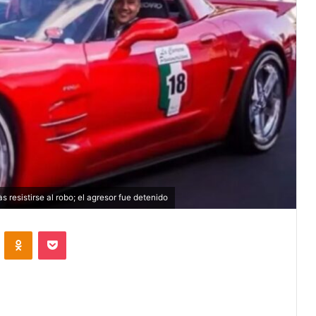
s resistirse al robo; el agresor fue detenido
VKontakte
Odnoklassniki
Pocket