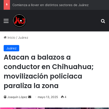
Comienza a llover en distintos sectores de Juárez
Menu
B
Inicio
/
Juárez
Juárez
Atacan a balazos a
conductor en Chihuahua;
movilización policiaca
paraliza la zona
Send
Joaquín López
mayo 13, 2025
4
an
email