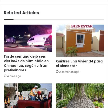
Related Articles
Fin de semana dejó seis
víct1m4s de h0mic1dio en
Qui3res una Viviend4 para
Chihuahua, según cifras
el Bienestar
preliminares
2 semanas ago
4 días ago