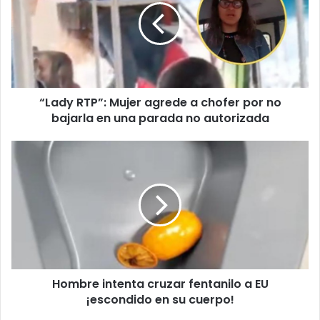
agrede
a
chofer
por
no
bajarla
“Lady RTP”: Mujer agrede a chofer por no
en
una
bajarla en una parada no autorizada
parada
no
Hombre
autorizada
intenta
cruzar
fentanilo
a
EU
¡escondido
en
su
Hombre intenta cruzar fentanilo a EU
cuerpo!
¡escondido en su cuerpo!