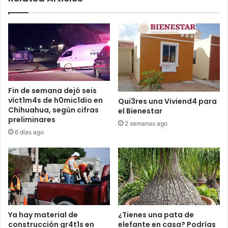
Fin de semana dejó seis
víct1m4s de h0mic1dio en
Qui3res una Viviend4 para
Chihuahua, según cifras
el Bienestar
preliminares
2 semanas ago
6 días ago
Ya hay material de
¿Tienes una pata de
construcción gr4t1s en
elefante en casa? Podrías