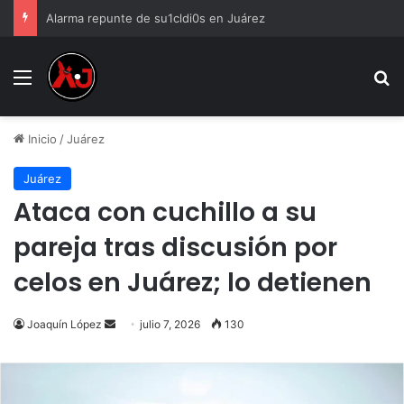
Alarma repunte de su1cldi0s en Juárez
Menu
B
Inicio
/
Juárez
Juárez
Ataca con cuchillo a su
pareja tras discusión por
celos en Juárez; lo detienen
Send
Joaquín López
julio 7, 2026
130
an
email