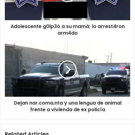
lo
arrest4ron
arm4do
Adolescente g0lp3ó a su mamá; lo arrest4ron
arm4do
Dejan
nar.coma.nta
y
una
lengua
de
animal
frente
a
Dejan nar.coma.nta y una lengua de animal
vivienda
de
frente a vivienda de ex policía
ex
policía
Related Articles