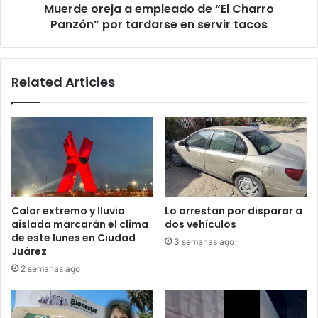
Muerde oreja a empleado de “El Charro
tardarse
en
Panzón” por tardarse en servir tacos
servir
tacos
Related Articles
Calor extremo y lluvia
Lo arrestan por disparar a
aislada marcarán el clima
dos vehículos
de este lunes en Ciudad
3 semanas ago
Juárez
2 semanas ago