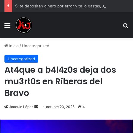
Si te depositan dinero por error y te lo gastas, ¿estás obligado a devolverlo?
Menu
B
Inicio
/
Uncategorized
Uncategorized
At4que a b4l4z0s deja dos
mu3rt0s en Riberas del
Bravo
Send
Joaquín López
octubre 20, 2025
4
an
email