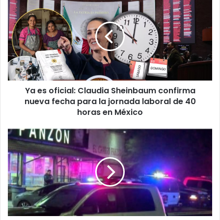
es
oficial:
Claudia
Sheinbaum
confirma
nueva
fecha
para
Ya es oficial: Claudia Sheinbaum confirma
la
jornada
nueva fecha para la jornada laboral de 40
laboral
horas en México
de
40
Muerde
horas
oreja
en
a
México
empleado
de
“El
Charro
Panzón”
por