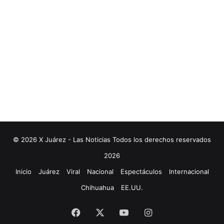
© 2026 X Juárez - Las Noticias Todos los derechos reservados
2026
Inicio
Juárez
Viral
Nacional
Espectáculos
Internacional
Chihuahua
EE.UU.
Facebook
X
YouTube
Instagram