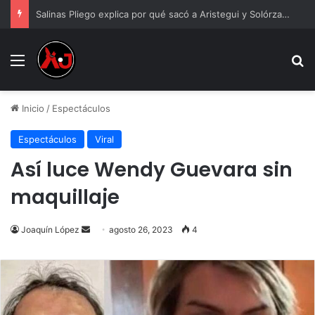
Salinas Pliego explica por qué sacó a Aristegui y Solórzano de TV Azteca
Menu
B
Inicio
/
Espectáculos
Espectáculos
Viral
Así luce Wendy Guevara sin
maquillaje
Send
Joaquín López
agosto 26, 2023
4
an
email