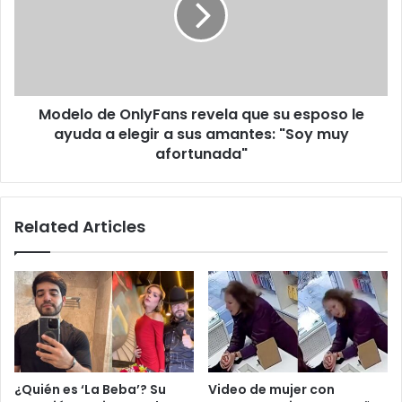
que
su
esposo
le
ayuda
Modelo de OnlyFans revela que su esposo le
a
elegir
ayuda a elegir a sus amantes: "Soy muy
a
afortunada"
sus
amantes:
"Soy
Related Articles
muy
afortunada"
¿Quién es ‘La Beba’? Su
Video de mujer con