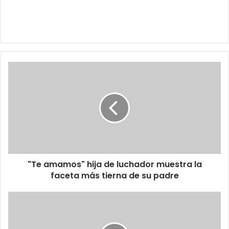
"Te
amamos"
hija
de
luchador
muestra
la
faceta
más
"Te amamos" hija de luchador muestra la
tierna
de
faceta más tierna de su padre
su
padre
Modelo
de
OnlyFans
revela