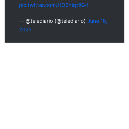
pic.twitter.com/HQ5hiqt9G4
— @telediario (@telediario)
June 18,
2025