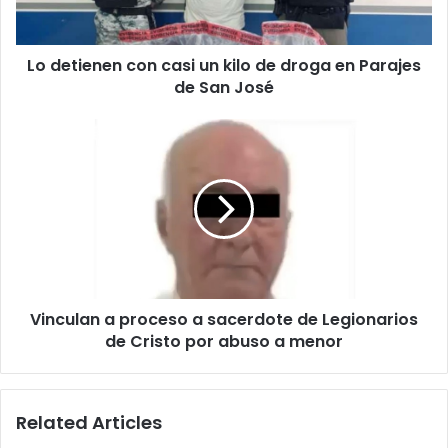
droga
en
Lo detienen con casi un kilo de droga en Parajes
Parajes
de
de San José
San
José
Vinculan
a
proceso
a
sacerdote
de
Legionarios
de
Cristo
Vinculan a proceso a sacerdote de Legionarios
por
abuso
de Cristo por abuso a menor
a
menor
Related Articles