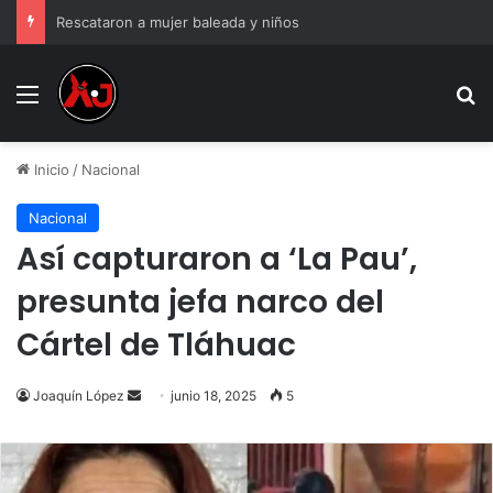
Rescataron a mujer baleada y niños
Menu
B
Inicio
/
Nacional
Nacional
Así capturaron a ‘La Pau’,
presunta jefa narco del
Cártel de Tláhuac
Send
Joaquín López
junio 18, 2025
5
an
email