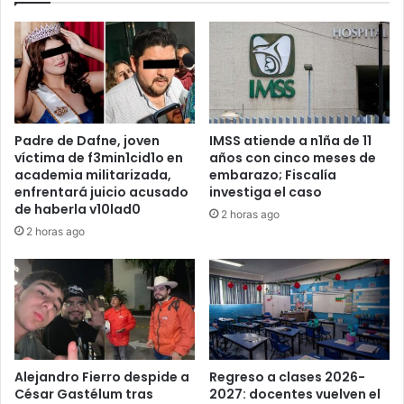
Padre de Dafne, joven
IMSS atiende a n1ña de 11
víctima de f3min1cid1o en
años con cinco meses de
academia militarizada,
embarazo; Fiscalía
enfrentará juicio acusado
investiga el caso
de haberla v10lad0
2 horas ago
2 horas ago
Alejandro Fierro despide a
Regreso a clases 2026-
César Gastélum tras
2027: docentes vuelven el