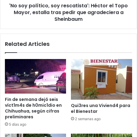
'No soy político, soy rescatista': Héctor el Topo
estalla
tras
Mayor, estalla tras pedir que agradeciera a
pedir
Sheinbaum
que
agradeciera
a
Related Articles
Sheinbaum
Fin de semana dejó seis
víct1m4s de h0mic1dio en
Qui3res una Viviend4 para
Chihuahua, según cifras
el Bienestar
preliminares
2 semanas ago
5 días ago