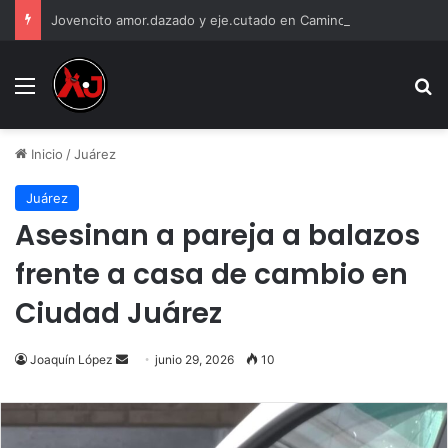
Jovencito amor.dazado y eje.cutado en Camino Real
Menu
B
Inicio
/
Juárez
Juárez
Asesinan a pareja a balazos
frente a casa de cambio en
Ciudad Juárez
Send
Joaquín López
junio 29, 2026
10
an
email