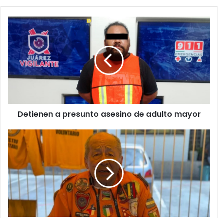
Detienen
a
presunto
asesino
de
adulto
mayor
Detienen a presunto asesino de adulto mayor
'No
soy
político,
soy
rescatista':
Héctor
el
Topo
Mayor,