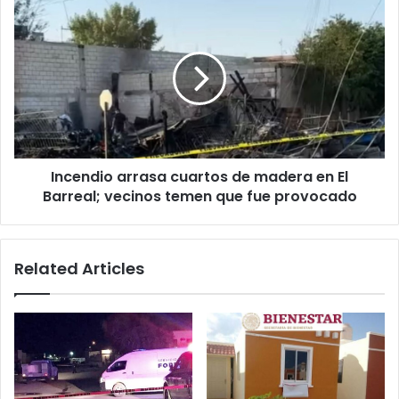
de
Incendio
horario
arrasa
cuartos
de
madera
en
El
Barreal;
vecinos
Incendio arrasa cuartos de madera en El
temen
que
Barreal; vecinos temen que fue provocado
fue
provocado
Related Articles