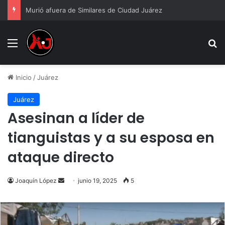
Murió afuera de Similares de Ciudad Juárez
Menu
B
Inicio
/
Juárez
Juárez
Asesinan a líder de
tianguistas y a su esposa en
ataque directo
Send
Joaquín López
junio 19, 2025
5
an
email