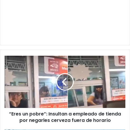
“Eres
un
pobre”:
Insultan
a
empleado
de
tienda
por
“Eres un pobre”: Insultan a empleado de tienda
negarles
cerveza
por negarles cerveza fuera de horario
fuera