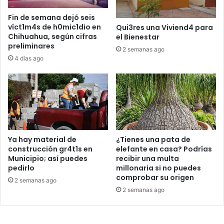
Fin de semana dejó seis
víct1m4s de h0mic1dio en
Qui3res una Viviend4 para
Chihuahua, según cifras
el Bienestar
preliminares
2 semanas ago
4 días ago
Ya hay material de
¿Tienes una pata de
construcción gr4t1s en
elefante en casa? Podrías
Municipio; así puedes
recibir una multa
pedirlo
millonaria si no puedes
comprobar su origen
2 semanas ago
2 semanas ago