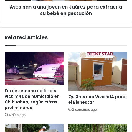
a
Asesinan a una joven en Juárez para extraer a
su
bebé
su bebé en gestación
en
gestación
Related Articles
Fin de semana dejó seis
víct1m4s de h0mic1dio en
Qui3res una Viviend4 para
Chihuahua, según cifras
el Bienestar
preliminares
2 semanas ago
4 días ago