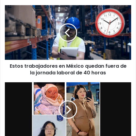
Estos
trabajadores
en
México
quedan
fuera
de
la
jornada
Estos trabajadores en México quedan fuera de
laboral
de
la jornada laboral de 40 horas
40
horas
Asesinan
a
una
joven
en
Juárez
para
extraer