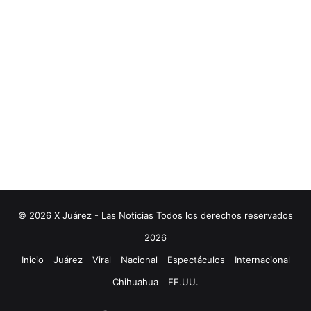
© 2026 X Juárez - Las Noticias Todos los derechos reservados
2026
Inicio
Juárez
Viral
Nacional
Espectáculos
Internacional
Chihuahua
EE.UU.