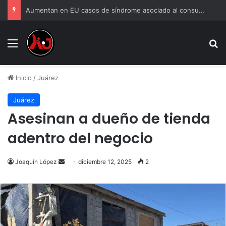
Aumentan en EU casos de síndrome asociado al consumo frecuente de marihuana
Menu
B
Inicio
/
Juárez
Juárez
Asesinan a dueño de tienda
adentro del negocio
Send
Joaquín López
diciembre 12, 2025
2
an
email