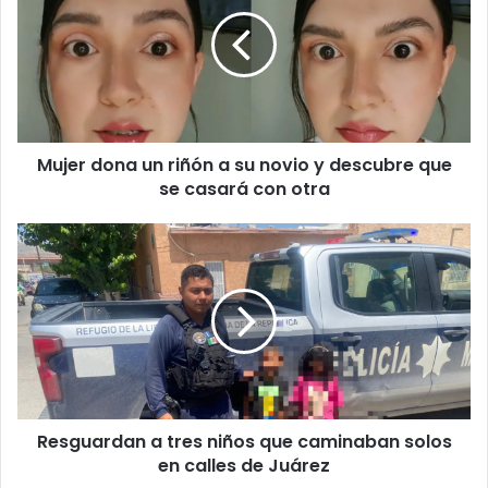
un
riñón
a
su
novio
y
descubre
Mujer dona un riñón a su novio y descubre que
que
se
se casará con otra
casará
con
Resguardan
otra
a
tres
niños
que
caminaban
solos
en
calles
Resguardan a tres niños que caminaban solos
de
Juárez
en calles de Juárez