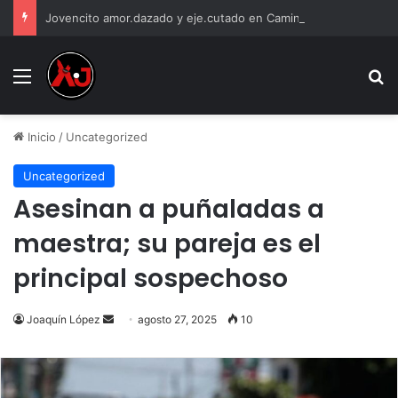
Jovencito amor.dazado y eje.cutado en Camino Real
Menu
B
Inicio
/
Uncategorized
Uncategorized
Asesinan a puñaladas a
maestra; su pareja es el
principal sospechoso
Send
Joaquín López
agosto 27, 2025
10
an
email