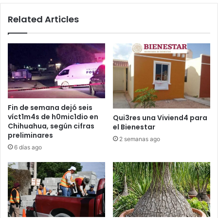
Related Articles
Fin de semana dejó seis
víct1m4s de h0mic1dio en
Qui3res una Viviend4 para
Chihuahua, según cifras
el Bienestar
preliminares
2 semanas ago
6 días ago