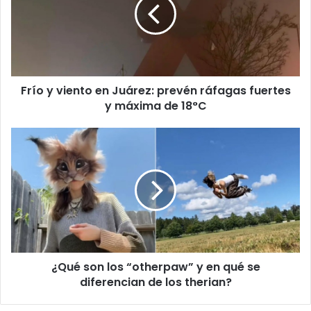
en
Juárez:
prevén
ráfagas
fuertes
y
Frío y viento en Juárez: prevén ráfagas fuertes
máxima
de
y máxima de 18°C
18°C
¿Qué
son
los
“otherpaw”
y
en
qué
se
diferencian
¿Qué son los “otherpaw” y en qué se
de
los
diferencian de los therian?
therian?