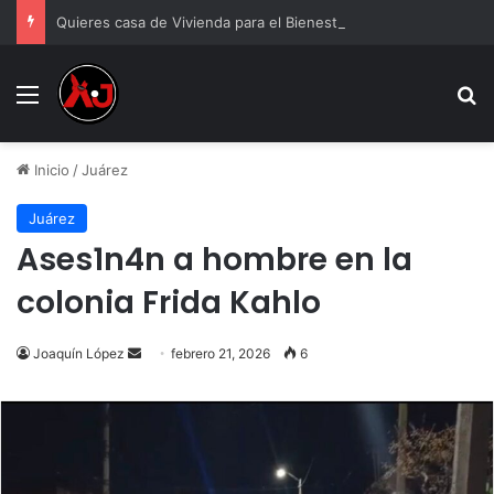
Quieres casa de Vivienda para el Bienestar 2026
Menu
B
Inicio
/
Juárez
Juárez
Ases1n4n a hombre en la
colonia Frida Kahlo
Send
Joaquín López
febrero 21, 2026
6
an
email