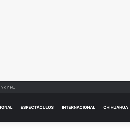
n dinero por error? Esto debes hacer antes de tocarlo
IONAL
ESPECTÁCULOS
INTERNACIONAL
CHIHUAHUA