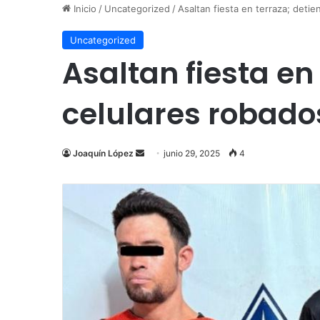
Inicio
/
Uncategorized
/
Asaltan fiesta en terraza; det
Uncategorized
Asaltan fiesta e
celulares robado
Send
Joaquín López
junio 29, 2025
4
an
email