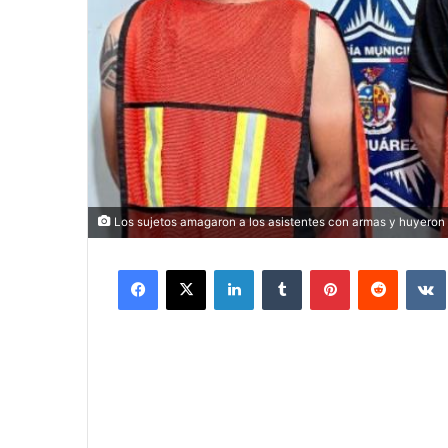
Los sujetos amagaron a los asistentes con armas y huyeron e
Facebook
X
LinkedIn
Tumblr
Pinterest
Reddit