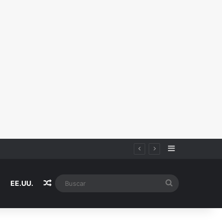
Sidebar
Random Article
Buscar
EE.UU.