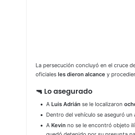
La persecución concluyó en el cruce d
oficiales
les dieron alcance
y procedie
🔫 Lo asegurado
A
Luis Adrián
se le localizaron
ocho
Dentro del vehículo se aseguró un
A
Kevin
no se le encontró objeto il
quedó detenido por su presunta pa