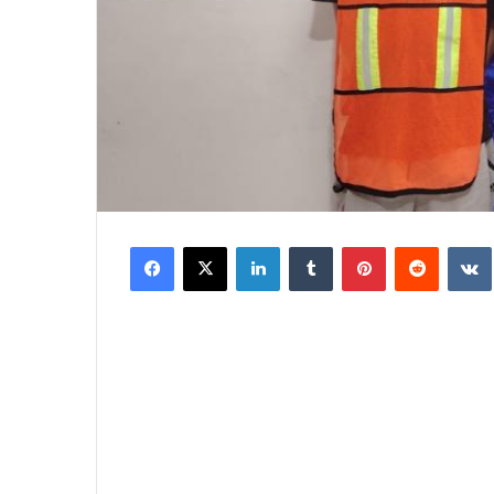
Facebook
X
LinkedIn
Tumblr
Pinterest
Reddit