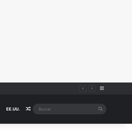
Sidebar
Random Article
Buscar
EE.UU.