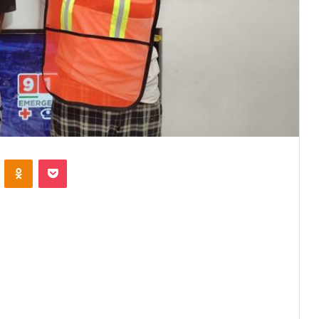
VKontakte
Odnoklassniki
Pocket