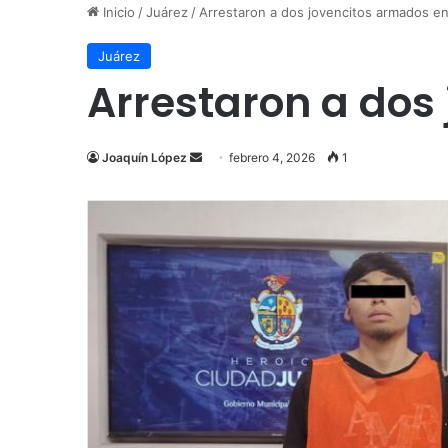
Inicio
/
Juárez
/
Arrestaron a dos jovencitos armados en 
Juárez
Arrestaron a dos 
Send
Joaquín López
febrero 4, 2026
1
an
email