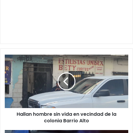
Hallan
hombre
sin
vida
en
vecindad
de
la
colonia
Hallan hombre sin vida en vecindad de la
Barrio
Alto
colonia Barrio Alto
Identifican