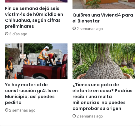
Fin de semana dejó seis
víct1m4s de h0mic1dio en
Qui3res una Viviend4 para
Chihuahua, según cifras
el Bienestar
preliminares
2 semanas ago
3 días ago
Ya hay material de
¿Tienes una pata de
construcción gr4t1s en
elefante en casa? Podrías
Municipio; así puedes
recibir una multa
pedirlo
millonaria si no puedes
comprobar su origen
2 semanas ago
2 semanas ago