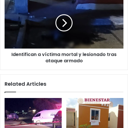
a
víctima
mortal
y
lesionado
tras
ataque
armado
Identifican a víctima mortal y lesionado tras
ataque armado
Related Articles