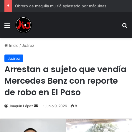
Obrero de maquila mu.rió aplastado por máquinas
Menu
B
Inicio
/
Juárez
Juárez
Arrestan a sujeto que vendía
Mercedes Benz con reporte
de robo en El Paso
Send
Joaquín López
junio 9, 2026
8
an
email