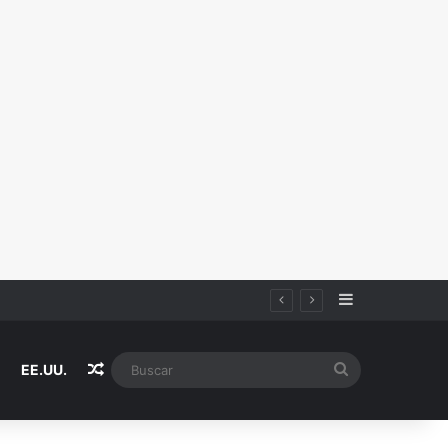
Sidebar
de AMLO, loteros denunciaron sob.ornos
Random Article
Buscar
EE.UU.