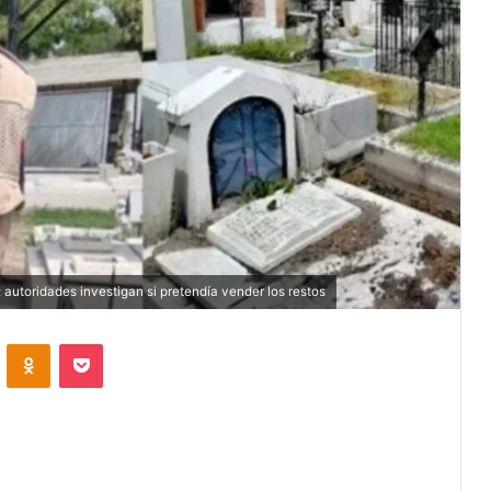
autoridades investigan si pretendía vender los restos
VKontakte
Odnoklassniki
Pocket