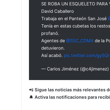
SE ROBA UN ESQUELETO PARA
David Caballero
Trabaja en el Panteón San José
Tenía en estas cubetas los rest
profanó.
Agentes de
@SSC_CDMX
de la Po
detuvieron.
Así acabó.
pic.twitter.com/gy5Q
— Carlos Jiménez (@c4jimenez
📲
Sigue las noticias más relevantes 
🔔
Activa las notificaciones para recib