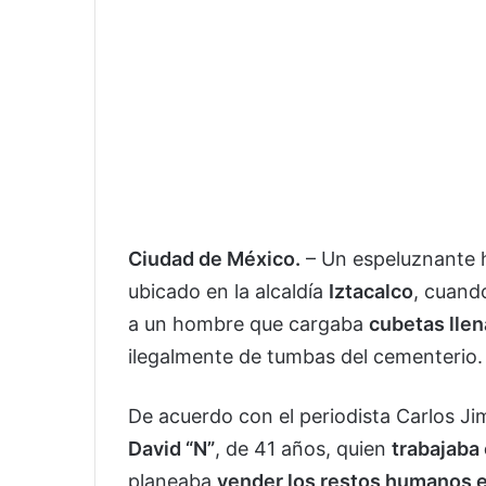
Ciudad de México.
– Un espeluznante h
ubicado en la alcaldía
Iztacalco
, cuando
a un hombre que cargaba
cubetas lle
ilegalmente de tumbas del cementerio.
De acuerdo con el periodista Carlos Ji
David “N”
, de 41 años, quien
trabajaba
planeaba
vender los restos humanos 