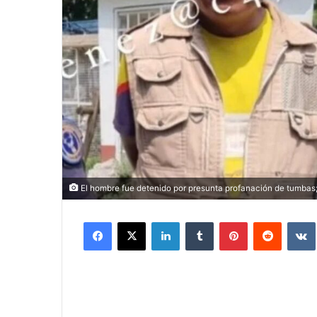
El hombre fue detenido por presunta profanación de tumbas; 
Facebook
X
LinkedIn
Tumblr
Pinterest
Reddit