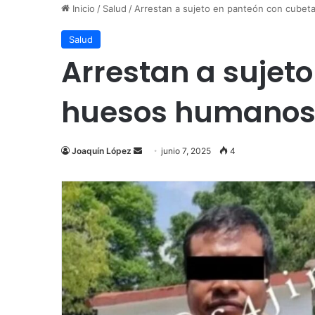
Inicio
/
Salud
/
Arrestan a sujeto en panteón con cubet
Salud
Arrestan a sujet
huesos humano
Send
Joaquín López
junio 7, 2025
4
an
email