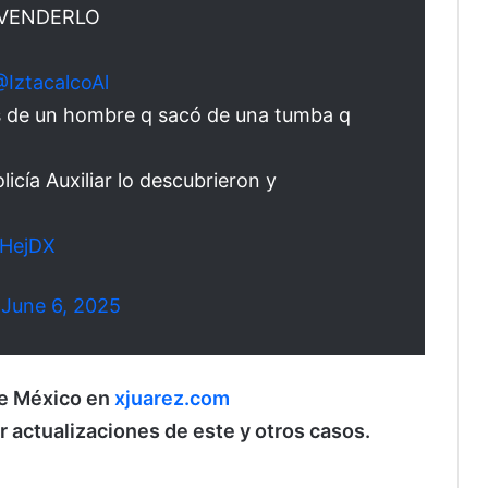
 VENDERLO
@IztacalcoAl
os de un hombre q sacó de una tumba q
licía Auxiliar lo descubrieron y
rHejDX
)
June 6, 2025
de México en
xjuarez.com
ir actualizaciones de este y otros casos.