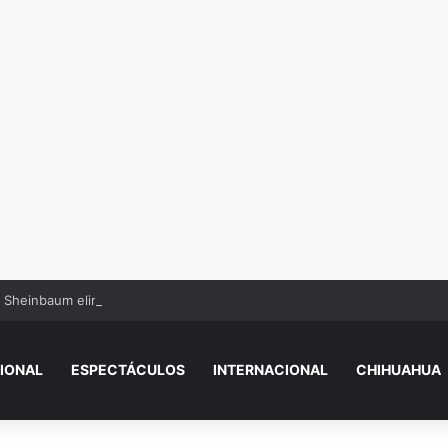
Sheinbaum eliminó el programa de regularización de autos chocolate 
IONAL
ESPECTÁCULOS
INTERNACIONAL
CHIHUAHUA