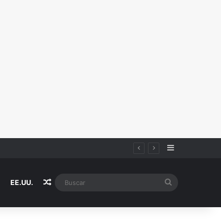
Sidebar
Random Article
Buscar
EE.UU.