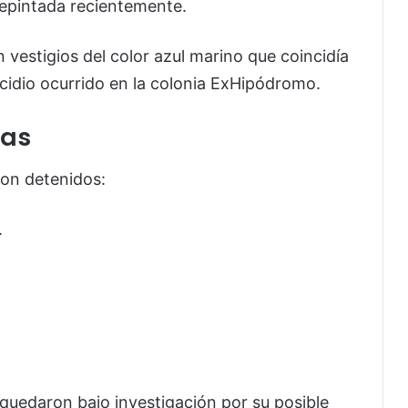
repintada recientemente.
 vestigios del color azul marino que coincidía
icidio ocurrido en la colonia ExHipódromo.
das
ron detenidos:
.
quedaron bajo investigación por su posible