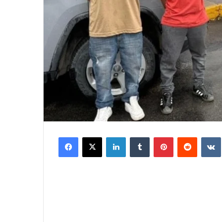
Facebook
X
LinkedIn
Tumblr
Pinterest
Reddit