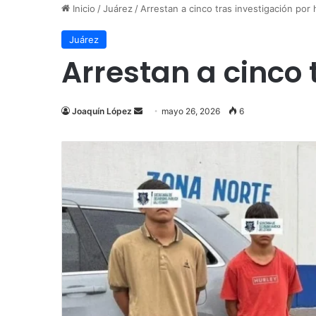
Inicio
/
Juárez
/
Arrestan a cinco tras investigación por 
Juárez
Arrestan a cinco 
Send
Joaquín López
mayo 26, 2026
6
an
email