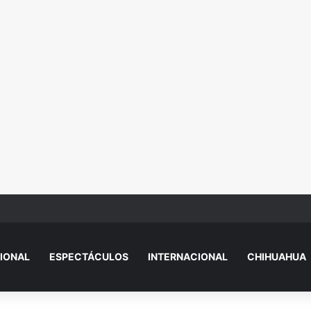
ses 2026-2027: docentes vuelven el 24 de agosto y alumnos el 31
IONAL
ESPECTÁCULOS
INTERNACIONAL
CHIHUAHUA