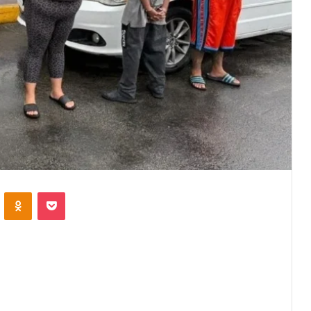
VKontakte
Odnoklassniki
Pocket