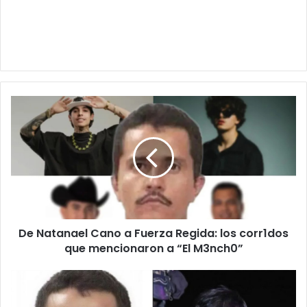
De
Natanael
Cano
a
Fuerza
Regida:
los
corr1dos
que
De Natanael Cano a Fuerza Regida: los corr1dos
mencionaron
a
que mencionaron a “El M3nch0”
“El
M3nch0”
¿Coincidencia?
Un
22