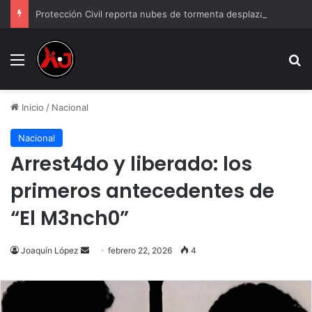
Protección Civil reporta nubes de tormenta desplazándose de El Paso a Ciudad Juárez
Menu
B
Inicio
/
Nacional
Nacional
Arrest4do y liberado: los
primeros antecedentes de
“El M3nch0”
Send
Joaquín López
febrero 22, 2026
4
an
email