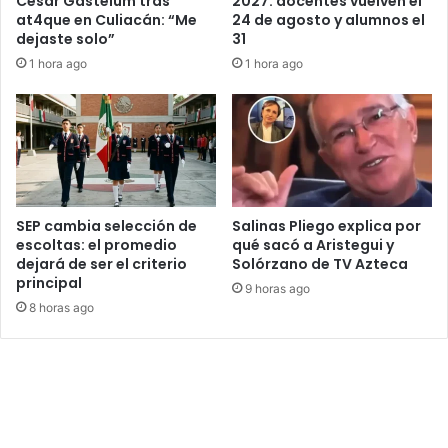
César Gastélum tras
2027: docentes vuelven el
at4que en Culiacán: “Me
24 de agosto y alumnos el
dejaste solo”
31
1 hora ago
1 hora ago
SEP cambia selección de
Salinas Pliego explica por
escoltas: el promedio
qué sacó a Aristegui y
dejará de ser el criterio
Solórzano de TV Azteca
principal
9 horas ago
8 horas ago