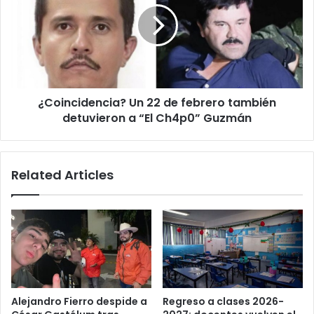
de
febrero
también
detuvieron
a
“El
¿Coincidencia? Un 22 de febrero también
Ch4p0”
Guzmán
detuvieron a “El Ch4p0” Guzmán
Related Articles
Alejandro Fierro despide a
Regreso a clases 2026-