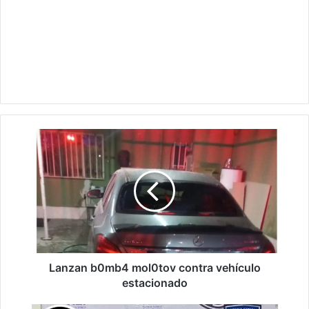
Lanzan
b0mb4
mol0tov
contra
vehículo
estacionado
Lanzan b0mb4 mol0tov contra vehículo
estacionado