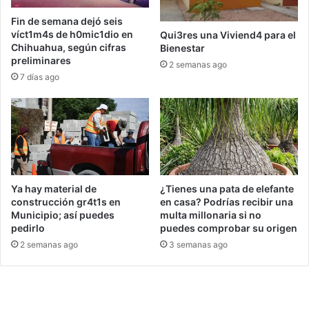
Fin de semana dejó seis
víct1m4s de h0mic1dio en
Qui3res una Viviend4 para el
Chihuahua, según cifras
Bienestar
preliminares
2 semanas ago
7 días ago
Ya hay material de
¿Tienes una pata de elefante
construcción gr4t1s en
en casa? Podrías recibir una
Municipio; así puedes
multa millonaria si no
pedirlo
puedes comprobar su origen
2 semanas ago
3 semanas ago