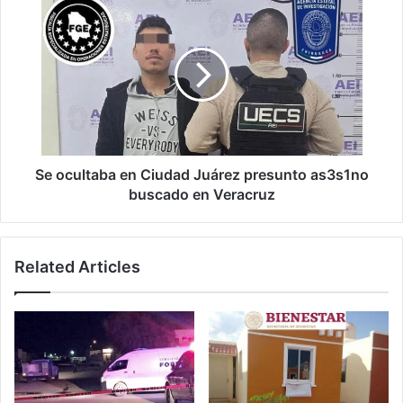
Se
ocultaba
en
Ciudad
Juárez
presunto
as3s1no
buscado
en
Veracruz
Se ocultaba en Ciudad Juárez presunto as3s1no
buscado en Veracruz
Related Articles