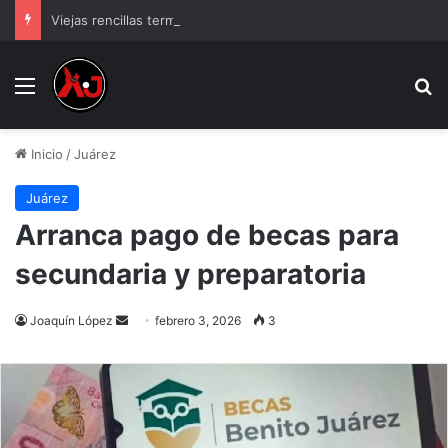
Viejas rencillas terminan en intento de homi.cidio
Menu
B
Inicio
/
Juárez
Juárez
Arranca pago de becas para
secundaria y preparatoria
Send
Joaquín López
febrero 3, 2026
3
an
email