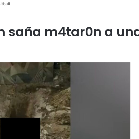
itbull
n saña m4tar0n a una