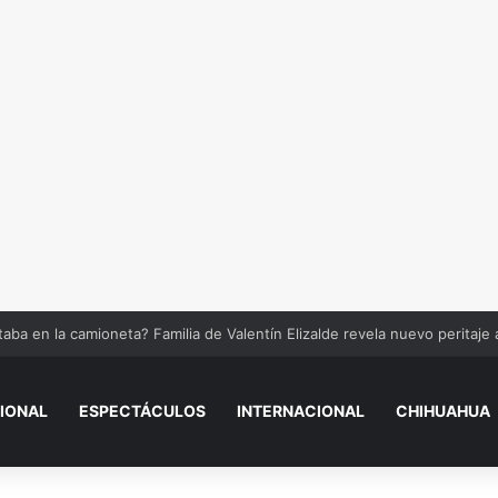
tos mayores podrían perder el pago de la Pensión Bienestar si incumpl
IONAL
ESPECTÁCULOS
INTERNACIONAL
CHIHUAHUA