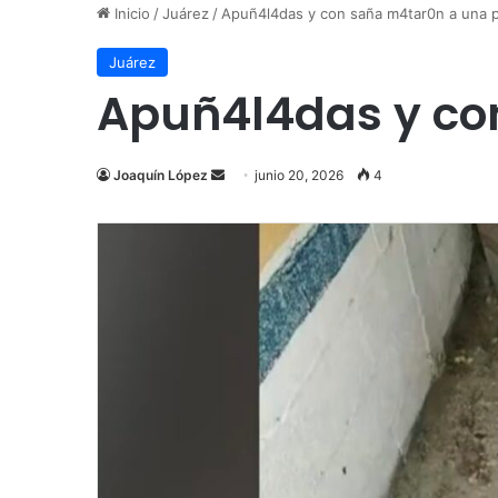
Inicio
/
Juárez
/
Apuñ4l4das y con saña m4tar0n a una p
Juárez
Apuñ4l4das y co
Send
Joaquín López
junio 20, 2026
4
an
email