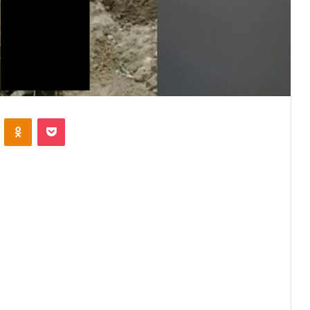
VKontakte
Odnoklassniki
Pocket