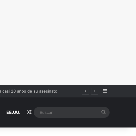
Sidebar
en estas reglas
Random Article
Buscar
EE.UU.