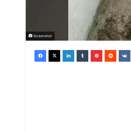
Screenshot
Facebook
X
LinkedIn
Tumblr
Pinterest
Reddit