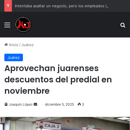
Intentaba asaltar un negocio, pero los empleados lo atraparon en Juárez
Menu
B
Inicio
/
Juárez
Juárez
Aprovechan juarenses
descuentos del predial en
noviembre
Send
Joaquín López
diciembre 5, 2025
3
an
email