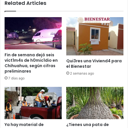
Related Articles
Fin de semana dejó seis
víct1m4s de h0mic1dio en
Qui3res una Viviend4 para
Chihuahua, según cifras
el Bienestar
preliminares
2 semanas ago
7 días ago
Ya hay material de
¿Tienes una pata de