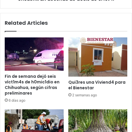
d0sis
de
cr1st4l
Related Articles
Fin de semana dejó seis
víct1m4s de h0mic1dio en
Qui3res una Viviend4 para
Chihuahua, según cifras
el Bienestar
preliminares
2 semanas ago
6 días ago