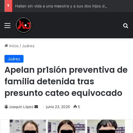
Hallan sin vida a una maestra y a sus dos hijos de 6 y 8 años
Menu
B
Inicio
/
Juárez
Juárez
Apelan pr1sión preventiva de
familia detenida tras
presunto cateo equivocado
Send
Joaquín López
junio 23, 2026
5
an
email