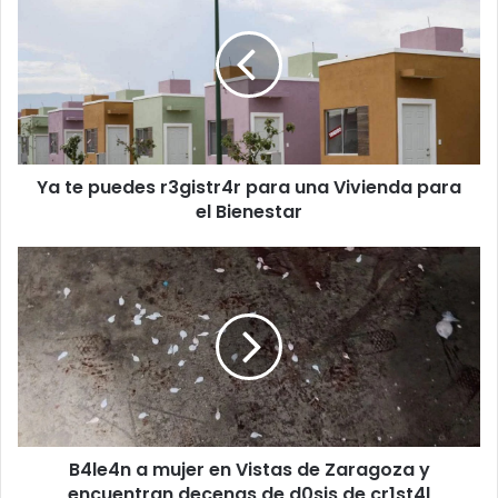
puedes
r3gistr4r
para
una
Vivienda
para
el
Ya te puedes r3gistr4r para una Vivienda para
Bienestar
el Bienestar
B4le4n
a
mujer
en
Vistas
de
Zaragoza
y
encuentran
B4le4n a mujer en Vistas de Zaragoza y
decenas
de
encuentran decenas de d0sis de cr1st4l