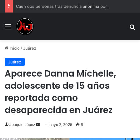
Caen dos personas tras denuncia anónima por venta de droga
Menu
B
Inicio
/
Juárez
Juárez
Aparece Danna Michelle,
adolescente de 15 años
reportada como
desaparecida en Juárez
Send
Joaquín López
mayo 2, 2025
6
an
email