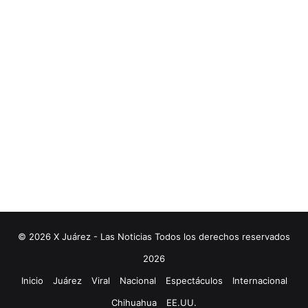
© 2026 X Juárez - Las Noticias Todos los derechos reservados
2026
Inicio
Juárez
Viral
Nacional
Espectáculos
Internacional
Chihuahua
EE.UU.