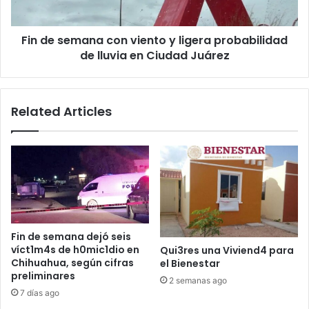
probabilidad
de
Fin de semana con viento y ligera probabilidad
lluvia
en
de lluvia en Ciudad Juárez
Ciudad
Juárez
Related Articles
Fin de semana dejó seis
víct1m4s de h0mic1dio en
Qui3res una Viviend4 para
Chihuahua, según cifras
el Bienestar
preliminares
2 semanas ago
7 días ago