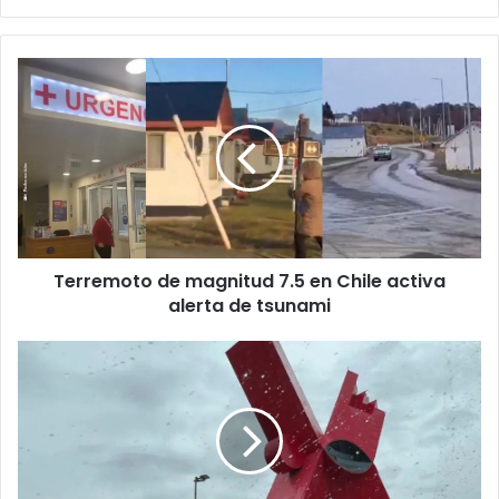
Terremoto
de
magnitud
7.5
en
Chile
activa
alerta
de
Terremoto de magnitud 7.5 en Chile activa
tsunami
alerta de tsunami
Fin
de
semana
con
viento
y
ligera